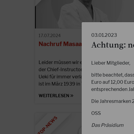
03.01.2023
17.07.2024
Achtung: n
Nachruf Masaaki UEKI 10. Dan
Leider müssen wir euch mitteilen, dass uns
Lieber Mitglieder,
der Chief-Instructor der JKA-WF, Shihan
bitte beachtet, das
Ueki für immer verlassen hat. Ueki Shihan
Euro auf 12,00 Eur
ist im März 1939 in Tokyo…
entsprechenden Ja
WEITERLESEN
Die Jahresmarken 20
OSS
Das Präsidium