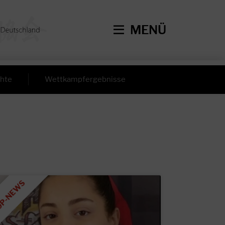
MENÜ
hte
Wettkampfergebnisse