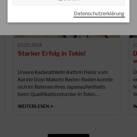
Datenschutzerklärung
05.05.2024
2
Starker Erfolg in Tokio!
D
v
Unsere Kaderathletin Kathrin Heinz vom
Ü
Karate Dojo Makoto Baden-Baden konnte
e
sich im Rahmen ihres Japanaufenthalts
N
beim Qualifikationsturnier in Tokio…
V
WEITERLESEN
W