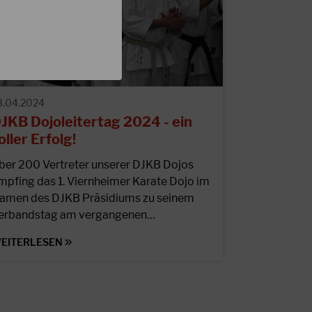
3.04.2024
JKB Dojoleitertag 2024 - ein
oller Erfolg!
ber 200 Vertreter unserer DJKB Dojos
mpfing das 1. Viernheimer Karate Dojo im
amen des DJKB Präsidiums zu seinem
erbandstag am vergangenen…
EITERLESEN