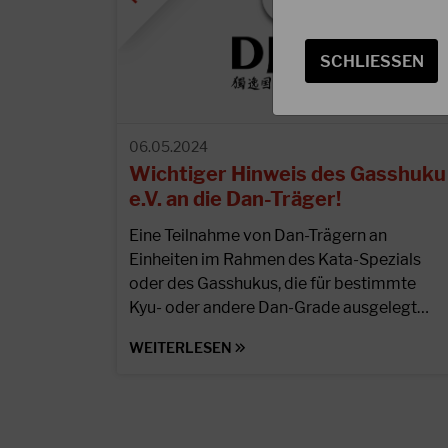
SCHLIESSEN
06.05.2024
Wichtiger Hinweis des Gasshuku
e.V. an die Dan-Träger!
Eine Teilnahme von Dan-Trägern an
Einheiten im Rahmen des Kata-Spezials
oder des Gasshukus, die für bestimmte
Kyu- oder andere Dan-Grade ausgelegt…
WEITERLESEN