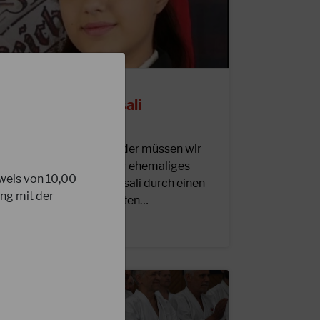
7.07.2024
achruf Maya Massali
iebe DJKB-Karateka, leider müssen wir
uch mitteilen, dass unser ehemaliges
sweis von 10,00
adermitglied Maya Massali durch einen
ng mit der
ragischen, unverschuldeten…
EITERLESEN