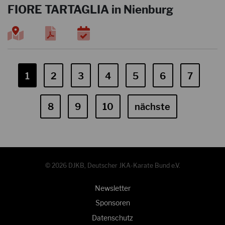
FIORE TARTAGLIA in Nienburg
1
2
3
4
5
6
7
8
9
10
nächste
© 2026 DJKB, Deutscher JKA-Karate Bund e.V.
Newsletter
Sponsoren
Datenschutz