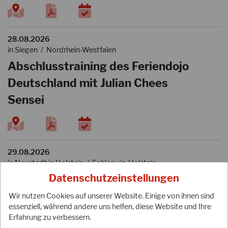
28.08.2026
in Siegen / Nordrhein-Westfalen
Abschlusstraining des Feriendojo
Deutschland mit Julian Chees
Sensei
29.08.2026
in Neustadt in Holstein / Schleswig-Holstein
Karate am Meer - Lehrgang mit
Datenschutzeinstellungen
Stützpunkttrainer Tobias Prüfert
Wir nutzen Cookies auf unserer Website. Einige von ihnen sind
essenziell, während andere uns helfen, diese Website und Ihre
(5.Dan)
Erfahrung zu verbessern.