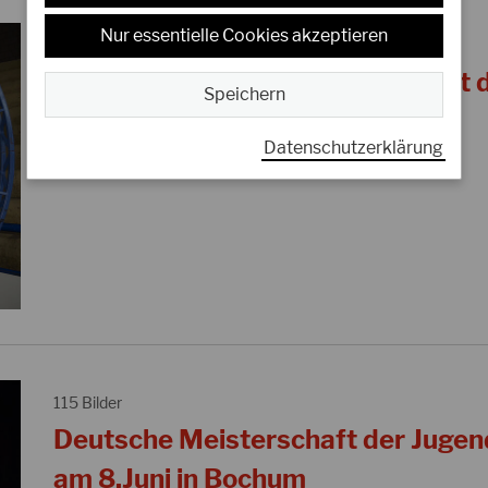
Nur essentielle Cookies akzeptieren
45 Bilder
JKA Karate Europameisterschaft d
Speichern
Veteranen 2013 in Serbien
Datenschutzerklärung
ALBUM ÖFFNEN
115 Bilder
Deutsche Meisterschaft der Jugen
am 8.Juni in Bochum