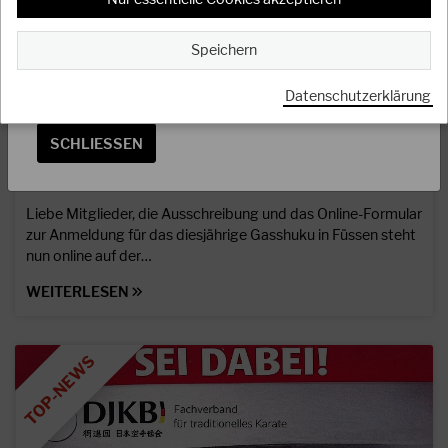
OSS
Speichern
Das Präsidium
Datenschutzerklärung
07.04.2026
SCHLIESSEN
Achtung: Anmeldeformular zum Gasshuku 2026
in Füssen online!
Liebe Mitglieder, die Ausschreibung und das Online-Formular
zur Anmeldung für das diesjährige Gasshuku in Füssen steht
nun online auf der…
WEITERLESEN