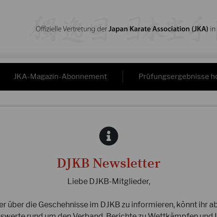
JKA-Magazin-Abonnement
Prüfungsergebnisse h
DJKB Newsletter
Liebe DJKB-Mitglieder,
ler über die Geschehnisse im DJKB zu informieren, könnt ihr a
senswerte rund um den Verband, Berichte zu Wettkämpfen und