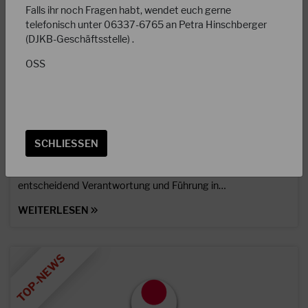
Falls ihr noch Fragen habt, wendet euch gerne
telefonisch unter 06337-6765 an Petra Hinschberger
(DJKB-Geschäftsstelle) .
OSS
31.03.2026
Aktuelle Infos zur Ausbildung DJKB-Gewalt- &
Konfliktmanager/-in
SCHLIESSEN
Starker Austausch beim Dojoleitertag 2026 in Berlin –
besonders zum DJKB Schutzkonzept wurde deutlich, wie
entscheidend Verantwortung und Führung in…
WEITERLESEN