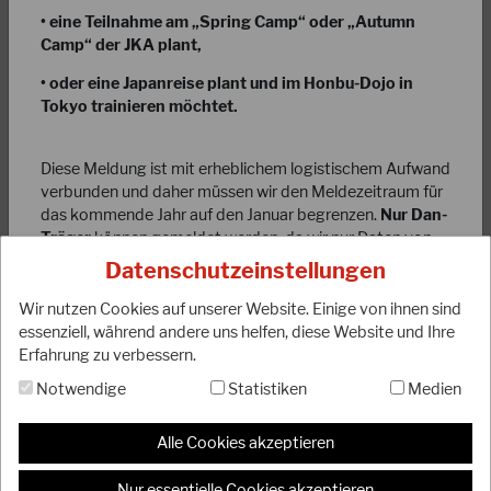
• eine Teilnahme am „Spring Camp“ oder „Autumn
Camp“ der JKA plant,
• oder eine Japanreise plant und im Honbu-Dojo in
Tokyo trainieren möchtet.
21.04.2026
Großer Erfolg für den DJKB in Japan!
Diese Meldung ist mit erheblichem logistischem Aufwand
verbunden und daher müssen wir den Meldezeitraum für
das kommende Jahr auf den Januar begrenzen.
Nur Dan-
Anlässlich des internationalen Spring Camp der Japan
Träger
können gemeldet werden, da wir nur Daten von
Karate Association vom 16.-19. April 2026 in Tokio konnten
Dan-Träger in unserer Datei führen und entsprechend
drei Funktionsträger unseres Verbandes…
Datenschutzeinstellungen
verwalten können. Diese müssen ein JKA-Dan-Diplom
WEITERLESEN
Nummer nachweisen können!!! (nicht die DJKB-Diplom
Wir nutzen Cookies auf unserer Website. Einige von ihnen sind
Nr.)
essenziell, während andere uns helfen, diese Website und Ihre
Erfahrung zu verbessern.
Der eigentliche Mitgliedsbeitrag der JKA/WF beträgt 5
Notwendige
Statistiken
Medien
Euro für den Zeitraum eines Jahres. Darüber hinaus
erhebt der DJKB eine Bearbeitungsgebühr für die
Datenverarbeitung, Porto, etc., in Höhe von 5 Euro. Die
Alle Cookies akzeptieren
Interessenten müssten also
10 Euro
bezahlen.
Nur essentielle Cookies akzeptieren