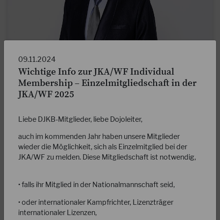
11.05.2026
09.11.2024
Markus Rues neuer Chairman JKA-Europe
Wichtige Info zur JKA/WF Individual
Membership – Einzelmitgliedschaft in der
Unser Präsident Markus Rues wurde von Izumiya Sensei im
JKA/WF 2025
Rahmen des Spring-Camps in Tokio zum Vorsitzenden der
JKA-World Federation für die Region…
Liebe DJKB-Mitglieder, liebe Dojoleiter,
WEITERLESEN
auch im kommenden Jahr haben unsere Mitglieder
wieder die Möglichkeit, sich als Einzelmitglied bei der
JKA/WF zu melden. Diese Mitgliedschaft ist notwendig,
• falls ihr Mitglied in der Nationalmannschaft seid,
• oder internationaler Kampfrichter, Lizenzträger
internationaler Lizenzen,