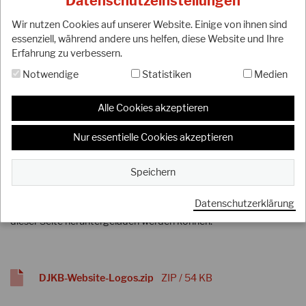
Datenschutzeinstellungen
Wir nutzen Cookies auf unserer Website. Einige von ihnen sind
essenziell, während andere uns helfen, diese Website und Ihre
Erfahrung zu verbessern.
Notwendige
Statistiken
Medien
Alle Cookies akzeptieren
Nur essentielle Cookies akzeptieren
Der DJKB bittet alle Mitglieds-Dojos darum, ihre Zugehörigkeit
Speichern
zum DJKB durch Platzierung eines kleinen Icons mit Link zum
DJKB (
www.djkb.com
) auf Ihrer Homepage zu zeigen. Dafür
Datenschutzerklärung
wurden unterschiedliche Logo-Varianten vorbereitet, die auf
dieser Seite heruntergeladen werden können.
DJKB-Website-Logos.zip
ZIP / 54 KB