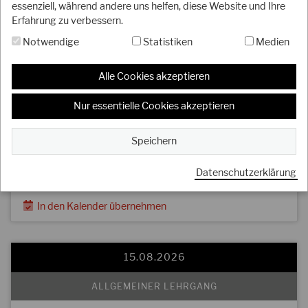
essenziell, während andere uns helfen, diese Website und Ihre
LEHRGANG MIT DJKB-TRAINER
Erfahrung zu verbessern.
Insel-Lehrgang mit Pascal Senn (5. Dan)
Notwendige
Statistiken
Medien
AUSRICHTER / ANSPRECHPARTNER
Wyker Turnerbund e.V., Sparte Karate
Alle Cookies akzeptieren
Sönke Drewsen
E-Mail:
soenke.drewsen@posteo.de
Nur essentielle Cookies akzeptieren
Telefon:
0173 34 82 407
Speichern
Wyk auf Föhr (Maps)
Datenschutzerklärung
Ausschreibung anzeigen
In den Kalender übernehmen
15.08.2026
ALLGEMEINER LEHRGANG