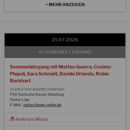
der DJKB keine Gewährleistung übernehmen.
+ MEHR ANZEIGEN
Die Vollständigkeit und Korrektheit der hier publizierten
Daten kann nicht garantiert werden. Lehrgänge können
direkt über die Homepage des DJKB gemeldet werden.
Benutzen Sie bitte das dafür vorgesehene
Meldeformular
.
25.07.2026
ALLGEMEINER LEHRGANG
Sommerlehrgang mit Matteo Guerra, Cosimo
Piepoli, Sara Schmidt, Davide Orlando, Robin
Burkhart
AUSRICHTER / ANSPRECHPARTNER
PSV Karlsruhe Karate Abteilung
Stefan Lipp
E-Mail:
stefan.lipp@t-online.de
Karlsruhe (Maps)