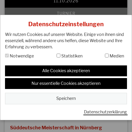
11.10.2026
TURNIER
Datenschutzeinstellungen
Tonbu-Cup in Berlin
Wir nutzen Cookies auf unserer Website. Einige von ihnen sind
AUSRICHTER / ANSPRECHPARTNER
essenziell, während andere uns helfen, diese Website und Ihre
Erfahrung zu verbessern.
Berlin (Maps)
Notwendige
Statistiken
Medien
Keine Ausschreibung vorhanden
Alle Cookies akzeptieren
In den Kalender übernehmen
Nur essentielle Cookies akzeptieren
Speichern
24.10.2026
Datenschutzerklärung
REGIONALE MEISTERSCHAFT
Süddeutsche Meisterschaft in Nürnberg