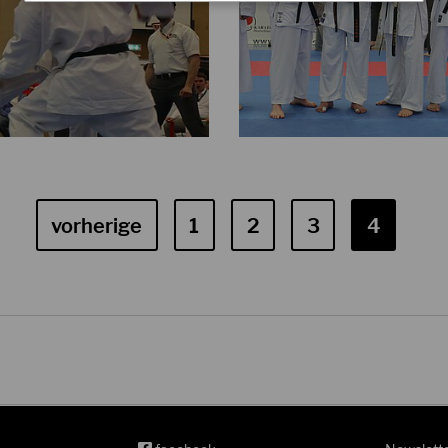
vorherige
1
2
3
4