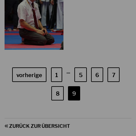
...
vorherige
1
5
6
7
8
9
ZURÜCK ZUR ÜBERSICHT