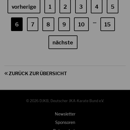
vorherige
1
2
3
4
5
...
6
7
8
9
10
15
nächste
ZURÜCK ZUR ÜBERSICHT
© 2026 DJKB, Deutscher JKA-Karate Bund e.V.
Newsletter
Sponsoren