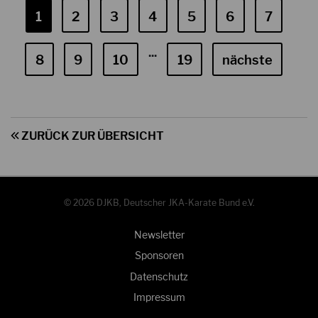
1
2
3
4
5
6
7
...
8
9
10
19
nächste
ZURÜCK ZUR ÜBERSICHT
© 2026 DJKB, Deutscher JKA-Karate Bund e.V.
Newsletter
Sponsoren
Datenschutz
Impressum