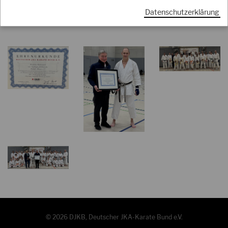
E-
info@bushido-muenster.de
Mail:
Datenschutzerklärung
© 2026 DJKB, Deutscher JKA-Karate Bund e.V.