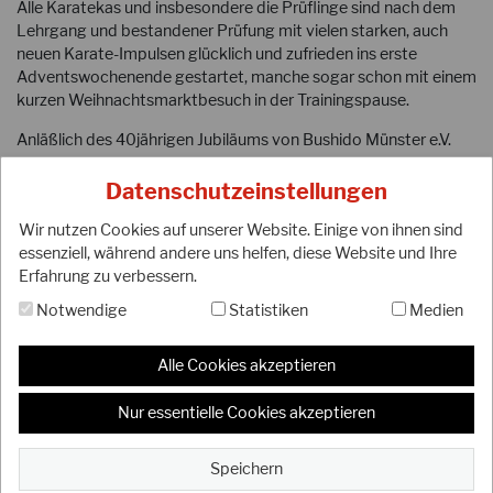
Alle Karatekas und insbesondere die Prüflinge sind nach dem
Lehrgang und bestandener Prüfung mit vielen starken, auch
neuen Karate-Impulsen glücklich und zufrieden ins erste
Adventswochenende gestartet, manche sogar schon mit einem
kurzen Weihnachtsmarktbesuch in der Trainingspause.
Anläßlich des 40jährigen Jubiläums von Bushido Münster e.V.
hat der DJKB-Vizepräsident Thomas Schulze im Namen des
DJKB dem Vorsitzenden Klaus Maretzke, 6. Dan eine
Datenschutzeinstellungen
Ehrenurkunde ausgehändigt. Bushido Münster e.V. bedankt sich
Wir nutzen Cookies auf unserer Website. Einige von ihnen sind
mit 40 laut-starken Tsukis beim DJKB-Präsidium für diese
essenziell, während andere uns helfen, diese Website und Ihre
schöne Auszeichnung.
Erfahrung zu verbessern.
Einige Lehrgangsfotos vom 26.11.2022 gibt es in einer kleinen
Notwendige
Statistiken
Medien
Diashow auf der Homepage
www.bushido-muenster.de
. Und
nach dem Lehrgang ist definitiv vor dem 19. Lehrgang am
25.11.2023 mit Thomas Schulze in Münster.
Alle Cookies akzeptieren
Nur essentielle Cookies akzeptieren
Autor
Christina Maretzke
Speichern
Telefon:
0171/3256247