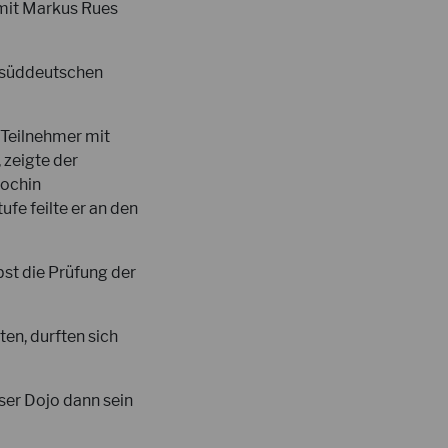
 mit Markus Rues
m süddeutschen
 Teilnehmer mit
 zeigte der
Sochin
ufe feilte er an den
st die Prüfung der
en, durften sich
nser Dojo dann sein