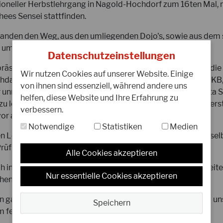
tioneller Herbstlehrgang in Nagold-Hochdorf zum 16ten Mal,
hees Sensei stattfinden.
 fanden den Weg, aus den umliegenden Dojo's, sowie aus de
um von diesen zwei Koryphäen des Karate zu lernen.
Datenschutzeinstellungen
räsident des DJKB und Bundesjugendtrainer, begeisterte die
Wir nutzen Cookies auf unserer Website. Einige
hdachten Kumiteeinheiten. Julian Chees, Instructor des DJKB,
von ihnen sind essenziell, während andere uns
r unnachahmlichen Art, ihre Grenzen auf, als er Teile der Kata 
helfen, diese Website und Ihre Erfahrung zu
zu lernen die Teilnehmer die Gelegenheit hatten. In der Unterst
verbessern.
vor allem den anstehenden Prüflingen entgegenkam.
Notwendige
Statistiken
Medien
n Lehrgang nahm der Bundesjugendtrainer Markus Rues, selb
üflinge ab.
Alle Cookies akzeptieren
ich in den vergangenen Wochen gut auf die Prüfung vorbereitet
Nur essentielle Cookies akzeptieren
chen des nächsten Gürtelgrades freuen.
en ganz herzlich und freuen uns auf das nächste Jahr in dem u
Speichern
 feiert!