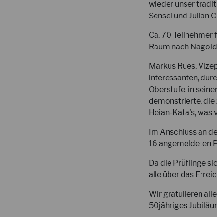
wieder unser tradi
Sensei und Julian C
Ca. 70 Teilnehmer
Raum nach Nagold 
Markus Rues, Vizep
interessanten, durc
Oberstufe, in seine
demonstrierte, die 
Heian-Kata's, was 
Im Anschluss an de
16 angemeldeten Pr
Da die Prüflinge s
alle über das Errei
Wir gratulieren all
50jähriges Jubiläum