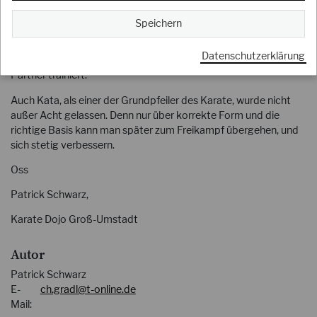
Im Training bei Sensei Ekkehard, wurde sich auf die Grundschule
Speichern
und Basis des Karate konzentriert. Nach gezieltem Aufwärmen,
um das Verletzungsrisiko zu minimieren, wurden einzelne
Datenschutzerklärung
Angriffe und Blocks in Form, erst einzeln und dann mit dem
Partner trainiert.
Auch Kata, als einer der Grundpfeiler des Karate, wurde nicht
außer Acht gelassen. Denn nur über korrekte Form und die
richtige Basis kann man später zum Freikampf übergehen, und
sich stetig verbessern.
Oss
Patrick Schwarz,
Karate Dojo Groß-Umstadt
Autor
Patrick Schwarz
E-
ch.gradl@t-online.de
Mail: