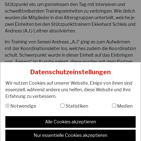
Stützpunkt ein, um gemeinsam den Tag mit intensiven und
schweißtreibenden Trainingseinheiten zu verbringen. Wie üblich
wurden die Mitglieder in drei Altersgruppen unterteilt, welche je
zwei Einheiten bei den Stützpunkttrainern Ekkehard Schleis und
Andreas (A.J.) Leitner absolvierten.
Im Training von Sensei Andreas „A.J“ ging es zum Aufwärmen
mit der Koordinationsleiter los, welches zudem die Koordination
schult. Schwerpunkt wurde in dieser Einheit auf das Einbringen
von „Fegern“ im Kumite gelegt, diese wurden mit dem Partner
trainiert und von den trainierenden Karatekas daraufhin im
Datenschutzeinstellungen
Freikampf eingebaut, um den vermittelten Trainingsstoff direkt
in die Praxis umzusetzen.
Wir nutzen Cookies auf unserer Website. Einige von ihnen sind
essenziell, während andere uns helfen, diese Website und Ihre
Nach einem kurzen Cool down wurde die Gruppe in die
Erfahrung zu verbessern.
Mittagspause entlassen.
Notwendige
Statistiken
Medien
Auch in der 2. Einheit wurde der Fokus auf den Freikampf gelegt
und die Karatekas gaben ihr Bestes. Immer schneller und
Alle Cookies akzeptieren
stärker wurde mit dem Partner trainiert, bis der Wille die
körperlichen Grenzen überschritt, was im Stützpunkt den
Nur essentielle Cookies akzeptieren
sogenannten „Spirit!“ ausmacht.