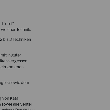
d "drei"
t welcher Technik.
2 bis 3 Techniken
mit in guter
niken vergessen
seln kam man
egels sowie dem
g von Kata
 sowie alle Sentei