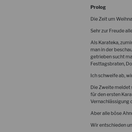
Prolog
Die Zeit um Weihna
Sehr zur Freude all
Als Karateka, zumin
man in der beschau
getrieben sucht m
Festtagsbraten, Do
Ich schweife ab, wi
Die Zweite meldet 
für den ersten Kar
Vernachlässigung d
Aber alle böse Ahn
Wir entschieden un