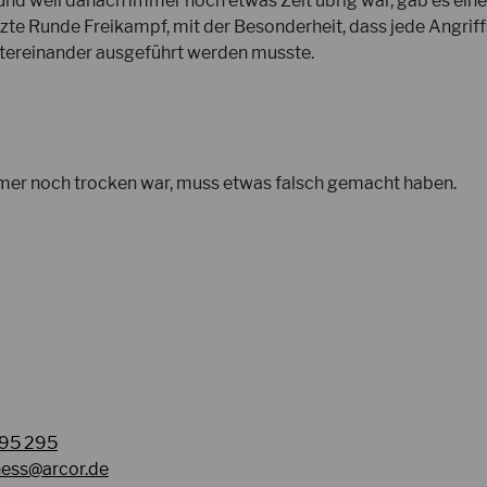
und weil danach immer noch etwas Zeit übrig war, gab es eine
tzte Runde Freikampf, mit der Besonderheit, dass jede Angrif
tereinander ausgeführt werden musste.
mer noch trocken war, muss etwas falsch gemacht haben.
95 295
ness@arcor.de