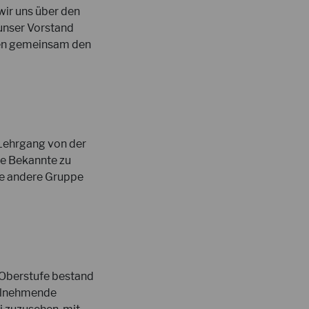
ir uns über den
unser Vorstand
rden gemeinsam den
 Lehrgang von der
be Bekannte zu
ie andere Gruppe
e Oberstufe bestand
teilnehmende