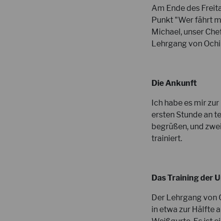
Am Ende des Freita
Punkt "Wer fährt m
Michael, unser Che
Lehrgang von Ochi
Die Ankunft
Ich habe es mir zu
ersten Stunde an t
begrüßen, und zwei
trainiert.
Das Training der 
Der Lehrgang von O
in etwa zur Hälfte 