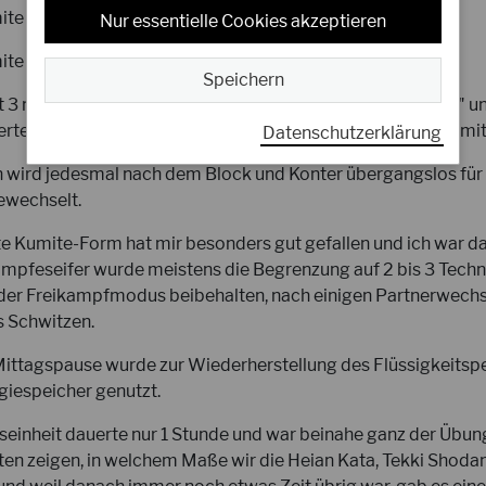
ite
Nur essentielle Cookies akzeptieren
te mit freier Wahl der Reihenfolge der Angriffe
Speichern
t 3 mal an, der Angriff wird durch Ansage von "eins", "zwei" un
rteidiger weiß, dass jetzt der Angriff erfolgt, jedoch nicht mi
Datenschutzerklärung
h wird jedesmal nach dem Block und Konter übergangslos für 
ewechselt.
te Kumite-Form hat mir besonders gut gefallen und ich war da
ampfeseifer wurde meistens die Begrenzung auf 2 bis 3 Tech
der Freikampfmodus beibehalten, nach einigen Partnerwech
's Schwitzen.
ittagspause wurde zur Wiederherstellung des Flüssigkeitsp
iespeicher genutzt.
gseinheit dauerte nur 1 Stunde und war beinahe ganz der Übun
ten zeigen, in welchem Maße wir die Heian Kata, Tekki Shodan