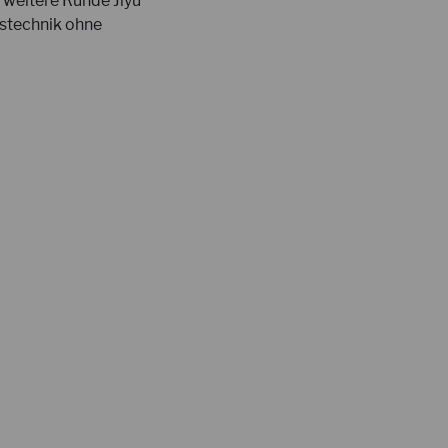
 weitere Runde Jiyu
fstechnik ohne