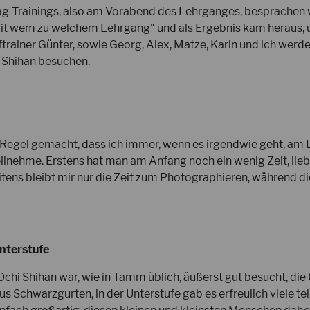
g-Trainings, also am Vorabend des Lehrganges, besprachen w
it wem zu welchem Lehrgang" und als Ergebnis kam heraus, 
ftrainer Günter, sowie Georg, Alex, Matze, Karin und ich we
 Shihan besuchen.
r Regel gemacht, dass ich immer, wenn es irgendwie geht, am
eilnehme. Erstens hat man am Anfang noch ein wenig Zeit, lie
tens bleibt mir nur die Zeit zum Photographieren, während d
Unterstufe
chi Shihan war, wie in Tamm üblich, äußerst gut besucht, di
aus Schwarzgurten, in der Unterstufe gab es erfreulich viele 