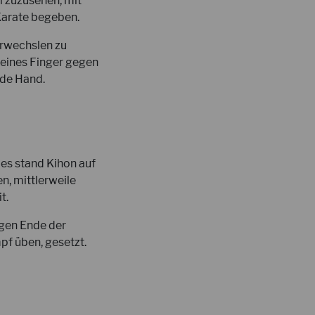
i zuzusehen, mit
Karate begeben.
erwechslen zu
seines Finger gegen
nde Hand.
 es stand Kihon auf
, mittlerweile
t.
egen Ende der
pf üben, gesetzt.