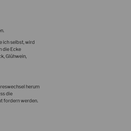
n.
 ich selbst, wird
n die Ecke
k, Glühwein,
ahreswechsel herum
ss die
t fordern werden.