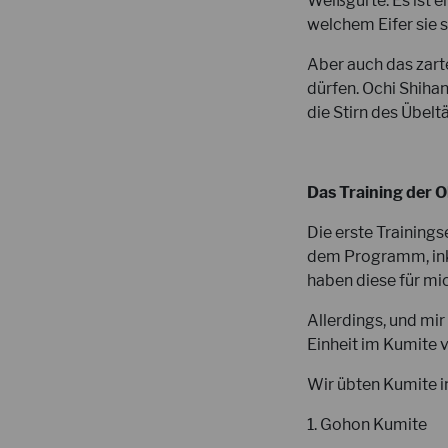
Weißgurte. Es ist e
welchem Eifer sie 
Aber auch das zart
dürfen. Ochi Shiha
die Stirn des Übelt
Das Training der 
Die erste Trainings
dem Programm, ink
haben diese für mi
Allerdings, und mir
Einheit im Kumite 
Wir übten Kumite i
1. Gohon Kumite