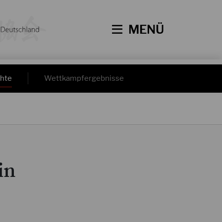
MENÜ
hte
Wettkampfergebnisse
in