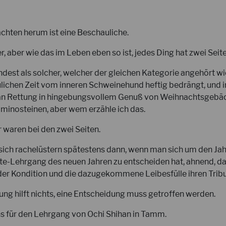
chten herum ist eine Beschauliche.
er, aber wie das im Leben eben so ist, jedes Ding hat zwei Seite
dest als solcher, welcher der gleichen Kategorie angehört wie
lichen Zeit vom inneren Schweinehund heftig bedrängt, und i
an Rettung in hingebungsvollem Genuß von Weihnachtsgebäc
minosteinen, aber wem erzähle ich das.
r waren bei den zwei Seiten.
sich rachelüstern spätestens dann, wenn man sich um den J
ate-Lehrgang des neuen Jahren zu entscheiden hat, ahnend, da
er Kondition und die dazugekommene Leibesfülle ihren Tribu
ung hilft nichts, eine Entscheidung muss getroffen werden.
s für den Lehrgang von Ochi Shihan in Tamm.