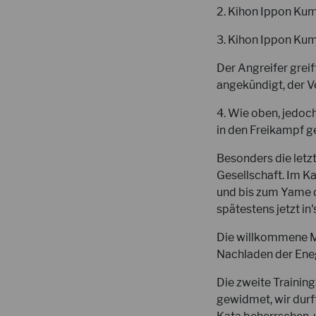
2. Kihon Ippon Kum
3. Kihon Ippon Kumi
Der Angreifer greif
angekündigt, der Ve
4. Wie oben, jedoc
in den Freikampf g
Besonders die letz
Gesellschaft. Im K
und bis zum Yame 
spätestens jetzt in
Die willkommene M
Nachladen der Eneg
Die zweite Trainin
gewidmet, wir durf