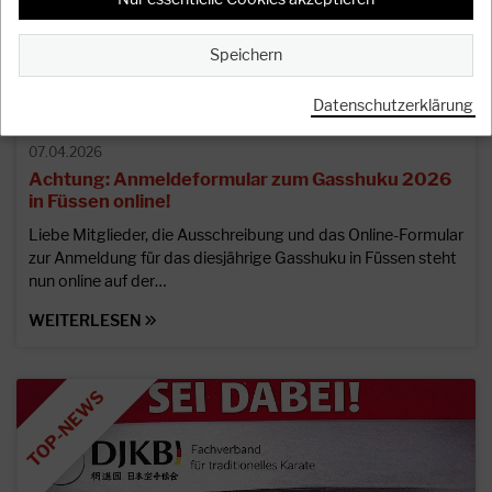
Speichern
SCHLIESSEN
Datenschutzerklärung
07.04.2026
Achtung: Anmeldeformular zum Gasshuku 2026
in Füssen online!
Liebe Mitglieder, die Ausschreibung und das Online-Formular
zur Anmeldung für das diesjährige Gasshuku in Füssen steht
nun online auf der…
WEITERLESEN