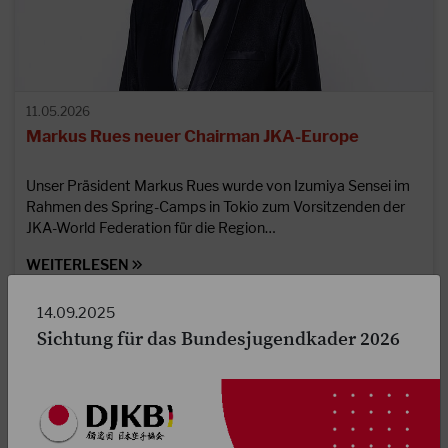
11.05.2026
Markus Rues neuer Chairman JKA-Europe
Unser Präsident Markus Rues wurde von Izumiya Sensei im
Rahmen des Spring-Camps in Tokio zum Vorsitzenden der
JKA-World Federation für die Region…
WEITERLESEN
14.09.2025
Sichtung für das Bundesjugendkader 2026