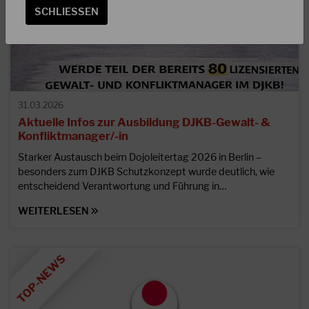
SCHLIESSEN
31.03.2026
Aktuelle Infos zur Ausbildung DJKB-Gewalt- &
Konfliktmanager/-in
Starker Austausch beim Dojoleitertag 2026 in Berlin –
besonders zum DJKB Schutzkonzept wurde deutlich, wie
entscheidend Verantwortung und Führung in…
WEITERLESEN