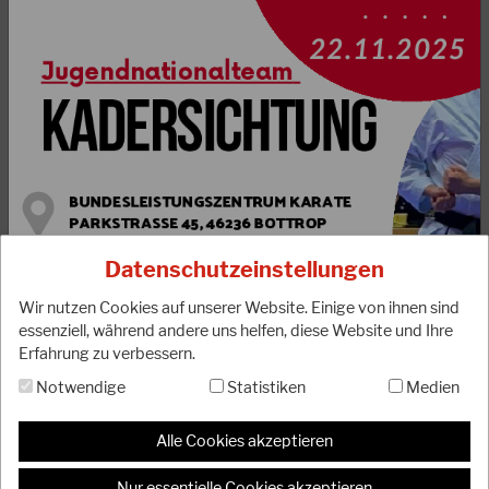
21.04.2026
Großer Erfolg für den DJKB in Japan!
Anlässlich des internationalen Spring Camp der Japan
Karate Association vom 16.-19. April 2026 in Tokio konnten
drei Funktionsträger unseres Verbandes…
Datenschutzeinstellungen
WEITERLESEN
Wir nutzen Cookies auf unserer Website. Einige von ihnen sind
essenziell, während andere uns helfen, diese Website und Ihre
Erfahrung zu verbessern.
Notwendige
Statistiken
Medien
Alle Cookies akzeptieren
Nur essentielle Cookies akzeptieren