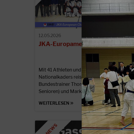
12.05.2026
JKA-Europameisterschaft 2026
Mit 41 Athleten und Athletinnen unseres
Nationalkaders reisten die beiden DJKB-
Bundestrainer Thomas Schulze (Junioren &
Senioren) und Markus Rues…
WEITERLESEN