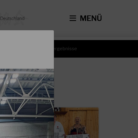
MENÜ
hte
Wettkampfergebnisse