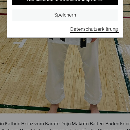
Speichern
Datenschutzerklärung
2
31.03.2026
W
Aktuelle Infos zur Ausbildung
M
DJKB-Gewalt- &
D
Konfliktmanager/-in
L
Starker Austausch beim Dojoleitertag
N
2026 in Berlin – besonders zum DJKB
M
Schutzkonzept wurde deutlich, wie
n
entscheidend Verantwortung und Führung
e
in…
tin Kathrin Heinz vom Karate Dojo Makoto Baden-Baden kon