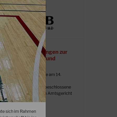
1.03.2026
ichtig: Neuregelungen zur
itgliedermeldung und
atenverarbeitung
iebe DJKB-Mitglieder, die am 14.
ovember 2025 von der
itgliederversammlung beschlossene
eue Satzung ist nun beim Amtsgericht
ingetragen.
nte sich im Rahmen