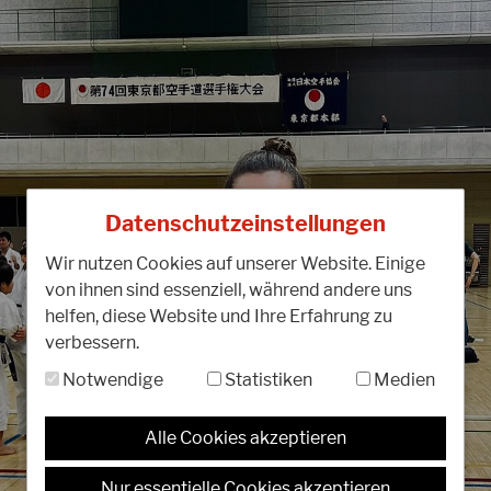
11.05.2026
2
Markus Rues neuer Chairman
G
JKA-Europe
J
Datenschutzeinstellungen
Unser Präsident Markus Rues wurde von
A
Wir nutzen Cookies auf unserer Website. Einige
Izumiya Sensei im Rahmen des Spring-
C
von ihnen sind essenziell, während andere uns
Camps in Tokio zum Vorsitzenden der JKA-
1
helfen, diese Website und Ihre Erfahrung zu
World Federation für die Region…
F
verbessern.
WEITERLESEN
W
Notwendige
Statistiken
Medien
Alle Cookies akzeptieren
Nur essentielle Cookies akzeptieren