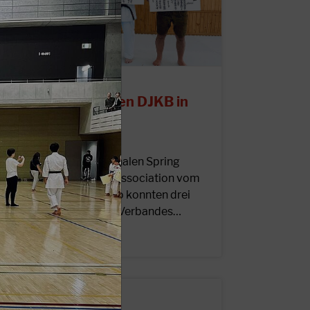
1.04.2026
roßer Erfolg für den DJKB in
apan!
nlässlich des internationalen Spring
amp der Japan Karate Association vom
6.-19. April 2026 in Tokio konnten drei
unktionsträger unseres Verbandes…
EITERLESEN