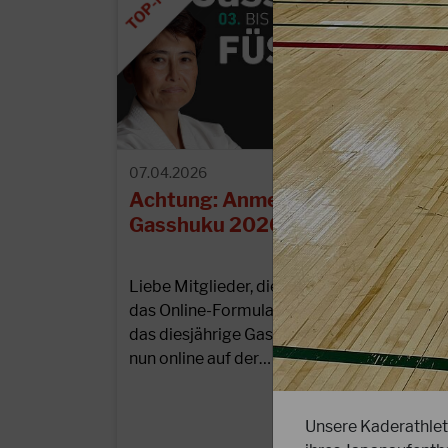
07.04.2026
Achtung: Anmeldeformular zum
Gasshuku 2026 in Füssen online!
Liebe Mitglieder, die Ausschreibung und
das Online-Formular zur Anmeldung für
das diesjährige Gasshuku in Füssen steht
nun online auf der…
Unsere Kaderathle