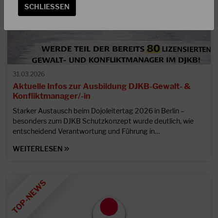
SCHLIESSEN
31.03.2026
Aktuelle Infos zur Ausbildung DJKB-Gewalt- &
Konfliktmanager/-in
Starker Austausch beim Dojoleitertag 2026 in Berlin –
besonders zum DJKB Schutzkonzept wurde deutlich, wie
entscheidend Verantwortung und Führung in…
WEITERLESEN