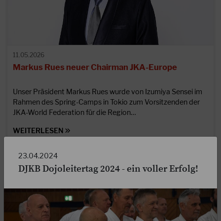
11.05.2026
Markus Rues neuer Chairman JKA-Europe
Unser Präsident Markus Rues wurde von Izumiya Sensei im
Rahmen des Spring-Camps in Tokio zum Vorsitzenden der
JKA-World Federation für die Region…
WEITERLESEN
23.04.2024
DJKB Dojoleitertag 2024 - ein voller Erfolg!