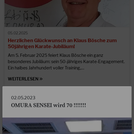
05.02.2025
Herzlichen Glückwunsch an Klaus Bösche zum
50jährigen Karate-Jubiläum!
Am 5. Februar 2025 feiert Klaus Bösche ein ganz
besonderes Jubiläum: sein 50-jähriges Karate-Engagement.
Ein halbes Jahrhundert voller Training,…
WEITERLESEN
02.05.2023
OMURA SENSEI wird 70 !!!!!!!