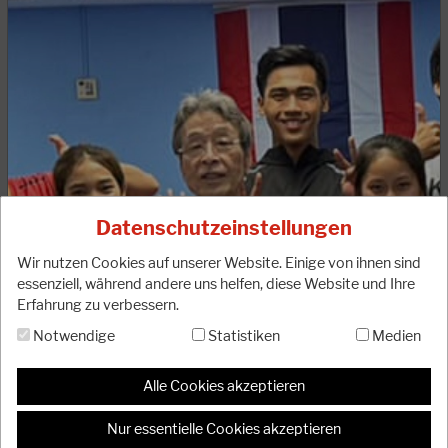
30.01.2025
Achtung: Anmeldeformular zum Kata-Spezial
2025 in Magdeburg online!
Liebe Mitglieder, die Ausschreibung und das Online-Formular
zur Anmeldung für das diesjährige Kata-Spezial in
Datenschutzeinstellungen
Magdeburg steht nun online auf der…
Wir nutzen Cookies auf unserer Website. Einige von ihnen sind
WEITERLESEN
essenziell, während andere uns helfen, diese Website und Ihre
Erfahrung zu verbessern.
Notwendige
Statistiken
Medien
Alle Cookies akzeptieren
Nur essentielle Cookies akzeptieren