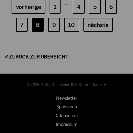
...
vorherige
1
4
5
6
7
8
9
10
nächste
ZURÜCK ZUR ÜBERSICHT
© 2026 DJKB, Deutscher JKA-Karate Bund e.V.
Newsletter
Sponsoren
Datenschutz
Impressum