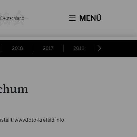
MENÜ
2018
2017
2016
2015
ochum
stellt: www.foto-krefeld.info