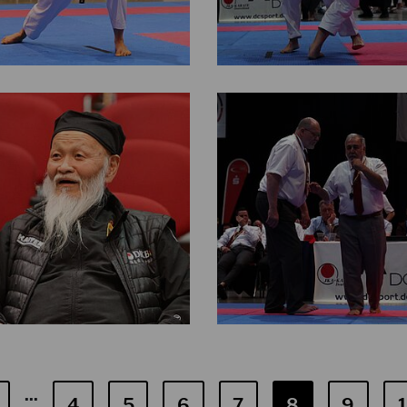
...
4
5
6
7
8
9