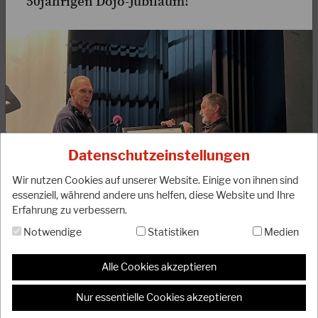
50jährigen Dojo-Jubiläum!
05.08.2025
Herzlichen Glückwunsch zum 50jährigen
Karatejubiläum an Thomas Setzer!
Im Juni 2025 blickte Thomas Setzer auf 50 Jahre gelebten
Karate-Do zurück. Sein Weg begann 1974 bei der TSG Bad
Datenschutzeinstellungen
König und führte ihn über verschiedene…
Wir nutzen Cookies auf unserer Website. Einige von ihnen sind
WEITERLESEN
essenziell, während andere uns helfen, diese Website und Ihre
Erfahrung zu verbessern.
Notwendige
Statistiken
Medien
Alle Cookies akzeptieren
Der DJKB gratuliert dem Karate Dojo Shikoku
Niederkrüchten e.V. ganz herzlich zum 50-jährigen
Nur essentielle Cookies akzeptieren
Dojojubiläum. Das Dojo wurde 1971 von Willi Oligschläger