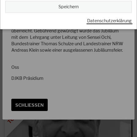
und Ralf Bernards gegründet, 1. Vorsitzende ist heute
Speichern
Wilfried Kaufhold.
Zur Würdigung wurde von Thomas Schulze dem
Datenschutzerklärung
Cheftrainer Willi Oligschläger die Ehrenurkunde des DJKB
überreicht. Gebührend gewürdigt wurde das Jubiläum
28.07.2025
mit dem Lehrgang unter Leitung von Sensei Ochi,
Nachruf Dieter Burckhardt (*05.05.1949
Bundestrainer Thomas Schulze und Landestrainer NRW
†25.07.2025)
Andreas Klein sowie einer ausgelassenen Jubiläumsfeier.
Mit großer Bestürzung haben wir vom plötzlichen Tod
unseres langjährigen Mitgliedes Dieter Burckhardt vom 1.
Oss
Karate Dojo Fallersleben von 1967 e.V.…
DJKB Präsidium
WEITERLESEN
SCHLIESSEN