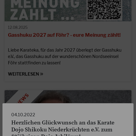
12.08.2025
Gasshuku 2027 auf Föhr? - eure Meinung zählt!
Liebe Karateka, für das Jahr 2027 überlegt der Gasshuku
e.V., das Gasshuku auf der wunderschönen Nordseeinsel
Föhr stattfinden zu lassen!
WEITERLESEN
04.10.2022
Herzlichen Glückwunsch an das Karate
Dojo Shikoku Niederkrüchten e.V. zum