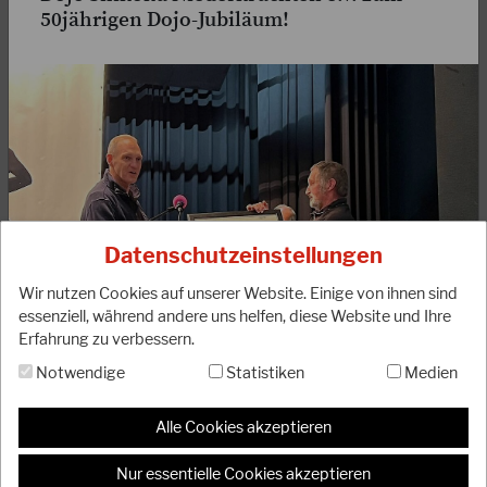
50jährigen Dojo-Jubiläum!
18.09.2023
Anpassung der DJKB-Mitgliedsbeiträge
Liebe DJKB-Mitglieder, liebe Karateka, unser Präsidium
möchte euch darüber informieren, dass unser Verband ab
Datenschutzeinstellungen
dem kommenden Jahr 2024 eine Anpassung…
Wir nutzen Cookies auf unserer Website. Einige von ihnen sind
WEITERLESEN
essenziell, während andere uns helfen, diese Website und Ihre
Erfahrung zu verbessern.
Notwendige
Statistiken
Medien
Alle Cookies akzeptieren
Der DJKB gratuliert dem Karate Dojo Shikoku
Niederkrüchten e.V. ganz herzlich zum 50-jährigen
Nur essentielle Cookies akzeptieren
Dojojubiläum. Das Dojo wurde 1971 von Willi Oligschläger