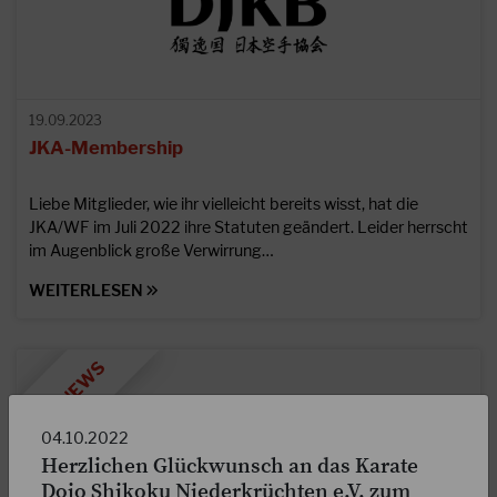
19.09.2023
JKA-Membership
Liebe Mitglieder, wie ihr vielleicht bereits wisst, hat die
JKA/WF im Juli 2022 ihre Statuten geändert. Leider herrscht
im Augenblick große Verwirrung…
WEITERLESEN
04.10.2022
Herzlichen Glückwunsch an das Karate
Dojo Shikoku Niederkrüchten e.V. zum