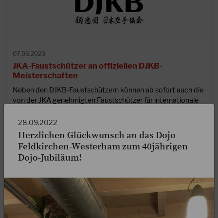
07.06.2023
JKA-Faustschützer an offiziellen DJKB-
Meisterschaften
Neben den DJKB-Faustschützern können ab sofort auch die
von der JKA genehmigten Faustschützer für internationale
JKA-Meisterschaften an offiziellen…
28.09.2022
WEITERLESEN
Herzlichen Glückwunsch an das Dojo
Feldkirchen-Westerham zum 40jährigen
Dojo-Jubiläum!