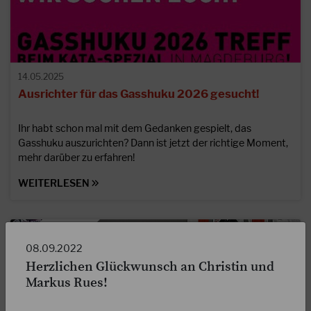
14.05.2025
Ausrichter für das Gasshuku 2026 gesucht!
Ihr habt schon mal mit dem Gedanken gespielt, das
Gasshuku auszurichten? Dann ist jetzt der richtige Moment,
mehr darüber zu erfahren!
WEITERLESEN
08.09.2022
Herzlichen Glückwunsch an Christin und
Markus Rues!