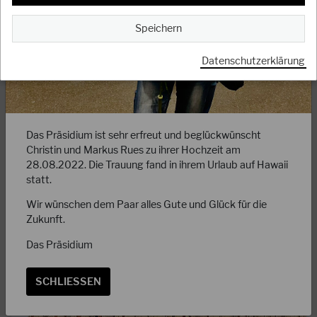
Speichern
Datenschutzerklärung
28.04.2025
Achtung: Anmeldeformular zum Gasshuku 2025
in Taunusstein online!
Das Präsidium ist sehr erfreut und beglückwünscht
Christin und Markus Rues zu ihrer Hochzeit am
Liebe Mitglieder, die Ausschreibung und das Online-Formular
28.08.2022. Die Trauung fand in ihrem Urlaub auf Hawaii
zur Anmeldung für das diesjährige Gasshuku in Taunusstein
statt.
steht nun online auf der…
Wir wünschen dem Paar alles Gute und Glück für die
WEITERLESEN
Zukunft.
Das Präsidium
SCHLIESSEN