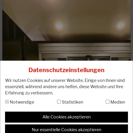
13.05.2025
Ergebnisse der JKA-Europameisterschaft 2025
Bei den diesjährigen JKA-Europameisterschaften in Prag
konnte unser 27köpfiges DJKB-Team erneut erfolgreich
Datenschutzeinstellungen
abschließen. Mit neun Medaillen und dem…
Wir nutzen Cookies auf unserer Website. Einige von ihnen sind
WEITERLESEN
essenziell, während andere uns helfen, diese Website und Ihre
Erfahrung zu verbessern.
Notwendige
Statistiken
Medien
Alle Cookies akzeptieren
Nur essentielle Cookies akzeptieren