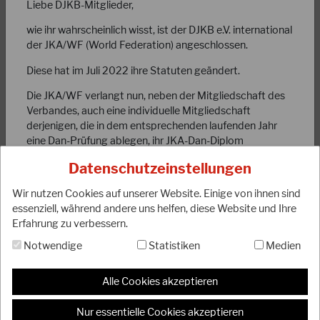
Liebe DJKB-Mitglieder,
wie ihr wahrscheinlich wisst, ist der DJKB e.V. international
der JKA/WF (World Federation) angeschlossen.
Diese hat im Juli 2022 ihre Statuten geändert.
13.05.2025
Die JKA/WF verlangt nun, neben der Mitgliedschaft des
Ergebnisse der JKA-Europameisterschaft 2025
Verbandes, auch eine individuelle Mitgliedschaft
derjenigen, die in dem entsprechenden laufenden Jahr
eine Dan-Prüfung ablegen, ihr JKA-Dan-Diplom
Bei den diesjährigen JKA-Europameisterschaften in Prag
beantragen, an internationalen Turnieren der JKA
konnte unser 27köpfiges DJKB-Team erneut erfolgreich
Datenschutzeinstellungen
teilnehmen (Kader) bzw. an internationalen JKA-
abschließen. Mit neun Medaillen und dem…
Lehrgängen teilnehmen möchten.
Wir nutzen Cookies auf unserer Website. Einige von ihnen sind
WEITERLESEN
essenziell, während andere uns helfen, diese Website und Ihre
Diese Mitgliedschaft kostet eine Gebühr in Höhe von ca.
Erfahrung zu verbessern.
5 Euro pro „individual membership“. Darüber hinaus
möchte die JKA / WF eine Liste mit den entsprechenden
Notwendige
Statistiken
Medien
Daten dieser Mitglieder. Diese Übermittlung von Daten
an die JKA / WF in Japan erfordert von dem
Alle Cookies akzeptieren
entsprechenden Mitglied eine schriftliche
Einverständniserklärung zur Weiterverarbeitung dieser
Nur essentielle Cookies akzeptieren
Daten nach DSGVO.