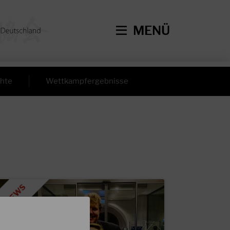
MENÜ
hte
Wettkampfergebnisse