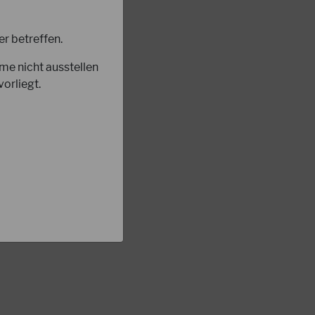
r betreffen.
me nicht ausstellen
orliegt.