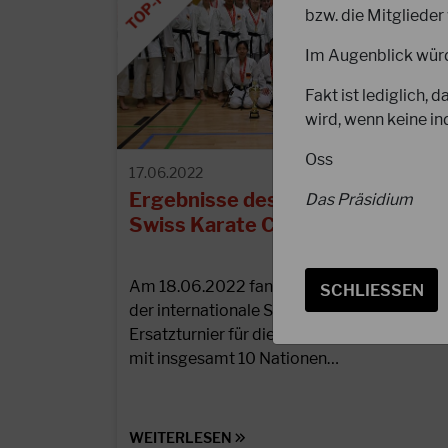
bzw. die Mitglieder
Im Augenblick würd
Fakt ist lediglich,
wird, wenn keine in
Oss
17.06.2022
Ergebnisse des International
Das Präsidium
Swiss Karate Cup 2022
Am 18.06.2022 fand in Sursee (Schweiz)
SCHLIESSEN
der internationale Swiss Karate Cup (ein
Ersatzturnier für die EM 2022 in Sursee)
mit insgesamt 10 Nationen…
WEITERLESEN