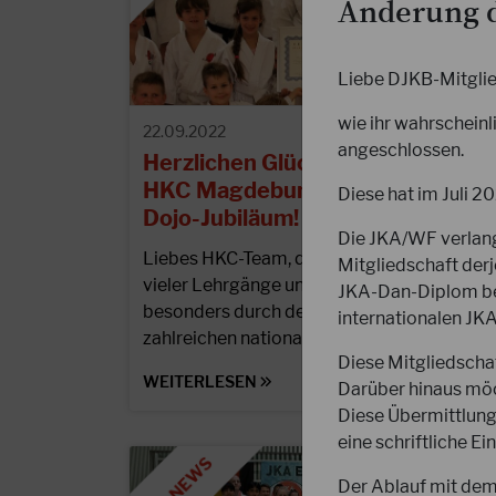
Änderung d
Liebe DJKB-Mitglie
wie ihr wahrscheinl
22.09.2022
angeschlossen.
Herzlichen Glückwunsch an den
HKC Magdeburg zum 25jährigen
Diese hat im Juli 2
Dojo-Jubiläum!
Die JKA/WF verlangt
Liebes HKC-Team, durch die Ausrichtung
Mitgliedschaft derj
vieler Lehrgänge und Meisterschaften und
JKA-Dan-Diplom bea
besonders durch den Gewinn der
internationalen J
zahlreichen nationalen und…
Diese Mitgliedschaf
WEITERLESEN
Darüber hinaus möc
Diese Übermittlung
eine schriftliche 
Der Ablauf mit dem