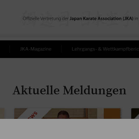
JKA-Magazine
Lehrgangs- & Wettkampfberic
Aktuelle Meldungen