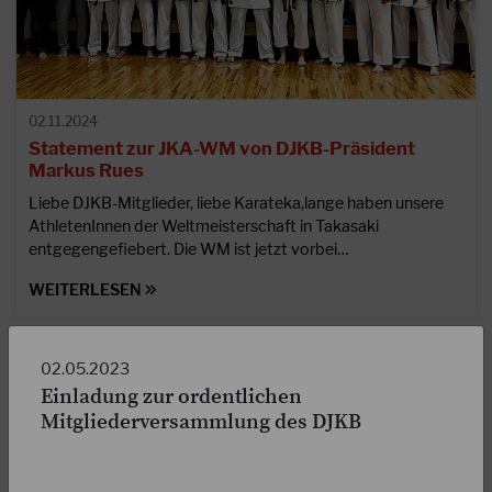
02.11.2024
Statement zur JKA-WM von DJKB-Präsident
Markus Rues
Liebe DJKB-Mitglieder, liebe Karateka,lange haben unsere
AthletenInnen der Weltmeisterschaft in Takasaki
entgegengefiebert. Die WM ist jetzt vorbei…
WEITERLESEN
02.05.2023
Einladung zur ordentlichen
Mitgliederversammlung des DJKB