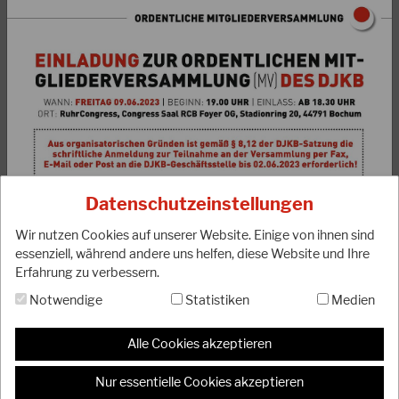
14.10.2024
Nachruf Shihan Hiroshi Shirai (*31.07.1937
†09.10.2024)
In tiefer Trauer nehmen wir Abschied von Shirai Sensei, der
am 09. Oktober im Alter von 87 Jahren im Kreise seiner
Datenschutzeinstellungen
Familie in Mailand verstorben…
Wir nutzen Cookies auf unserer Website. Einige von ihnen sind
WEITERLESEN
essenziell, während andere uns helfen, diese Website und Ihre
Erfahrung zu verbessern.
Notwendige
Statistiken
Medien
Alle Cookies akzeptieren
Nur essentielle Cookies akzeptieren