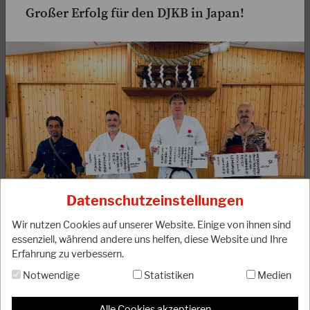
Großer Erfolg für den DJKB in Japan!
07.10.2022
DJKB Trainerausbildung 2022 erfolgreich
abgeschlossen
Am 1.10.2022 fand die aktuelle Trainerausbildung unseres
Verbandes im BLZ Bottrop ihren erfolgreichen Abschluss.
Dabei konnten 25 neue Trainer*innen…
WEITERLESEN
Datenschutzeinstellungen
Wir nutzen Cookies auf unserer Website. Einige von ihnen sind
essenziell, während andere uns helfen, diese Website und Ihre
Erfahrung zu verbessern.
Notwendige
Statistiken
Medien
Anlässlich des internationalen Spring Camp der Japan
Karate Association vom 16.-19. April 2026 in Tokio
Alle Cookies akzeptieren