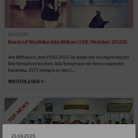
26.10.2022
Nachruf Norihiko Iida Shihan (†19. Oktober 2022)
Am Mittwoch, den 19.10.2022 ist leider der hochgeschätzte
Iida Sensei verstorben. Iida Sensei war ein hervorragender
Karateka. 1971 belegte er den 1.…
WEITERLESEN
21.04.2026