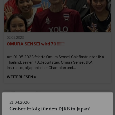
02.05.2023
OMURA SENSEI wird 70 !!!!!!!
Am 01.05.2023 feierte Omura Sensei, Chiefinstructor JKA
Thailand, seinen 70.Geburtstag. Omura Sensei, JKA
Instructor, alljapanischer Champion und…
WEITERLESEN
21.04.2026
Großer Erfolg für den DJKB in Japan!