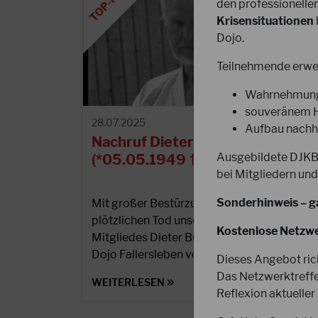
den professionelle
Krisensituationen
Dojo.
Teilnehmende erwe
Wahrnehmung,
souveränem Ha
28.07.2025
Aufbau nachha
Nachruf Dieter Burckhardt
Ausgebildete DJKB-
(*05.05.1949 †25.07.2025)
bei Mitgliedern und
Sonderhinweis – g
Mit großer Bestürzung haben wir vom
plötzlichen Tod unseres langjährigen
Kostenlose Netzwe
Mitgliedes Dieter Burckhardt vom 1. Karate
Dojo Fallersleben von 1967 e.V.…
Dieses Angebot ric
Das Netzwerktreffe
WEITERLESEN
Reflexion aktueller