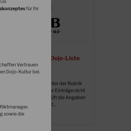
 in
itskonzeptes
für Ihr
9.06.2025
ktualisierung der Dojo-Liste
chaffen Vertrauen
en Dojo-Kultur bei.
iebe DJKB-Mitglieder, unter der Rubrik
Dojo-Dojos“ sind viele der Einträge nicht
ehr aktuell. Bitte überprüft die Angaben
u eurem Dojo und schickt…
fliktmanager.
g sowie die
EITERLESEN