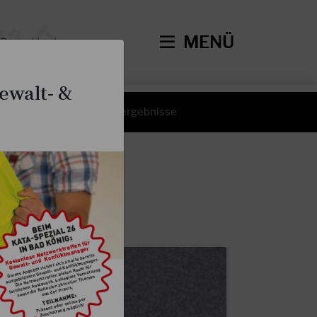
MENÜ
ewalt- &
hte
Wettkampfergebnisse