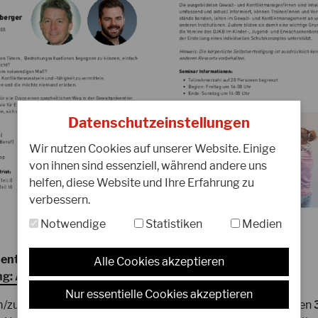
12.08.2025
0
Gasshuku 2027 auf Föhr? - eure
H
Meinung zählt!
5
Datenschutzeinstellungen
T
Wir nutzen Cookies auf unserer Website. Einige
von ihnen sind essenziell, während andere uns
Liebe Karateka, für das Jahr 2027 überlegt
I
helfen, diese Website und Ihre Erfahrung zu
der Gasshuku e.V., das Gasshuku auf der
J
verbessern.
wunderschönen Nordseeinsel Föhr
b
stattfinden zu lassen!
f
Notwendige
Statistiken
Medien
WEITERLESEN
W
entsteht nicht zufällig -
Alle Cookies akzeptieren
ng: Ausbildung zum DJKB-Gewalt- & Konfliktmanager
.
Nur essentielle Cookies akzeptieren
/zur DJKB-Gewalt- und Konfliktmanager/in vermittelt einen