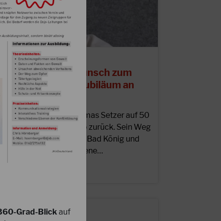
5.08.2025
erzlichen Glückwunsch zum
0jährigen Karatejubiläum an
homas Setzer!
m Juni 2025 blickte Thomas Setzer auf 50
ahre gelebten Karate-Do zurück. Sein Weg
egann 1974 bei der TSG Bad König und
ührte ihn über verschiedene…
EITERLESEN
360-Grad-Blick
auf