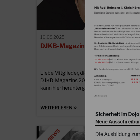
10.09.2025
DJKB-Magazin online!
Liebe Mitglieder, die zweite Ausgabe des
DJKB-Magazins 2025 ist jetzt online und
kann hier heruntergeladen werden.
WEITERLESEN
Sicherheit im Dojo 
Neue Ausschreibu
Die Ausbildung zum