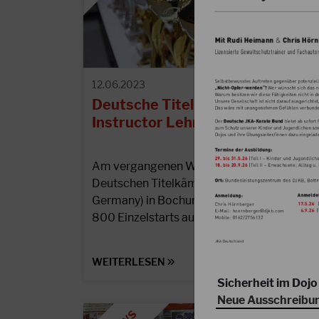
12.06.2023
Deutsche Titelkämpfe und
Instructor Lehrgang des DJKB
Am vergangenen Wochenende kamen die
Deutschen Titelkämpfe des DJKB (JKA
Germany) in Bochum zur Austragung. Mit
800 Einzelstarts aus über 60 Dojos und…
WEITERLESEN
Sicherheit im Dojo 
Neue Ausschreibu