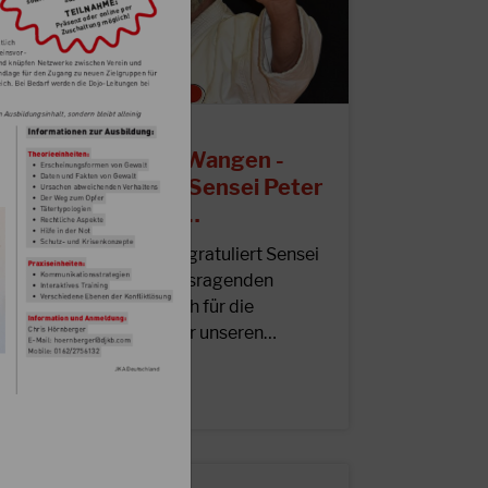
1.05.2023
0 Jahre Karate in Wangen -
oppeljubiläum für Sensei Peter
urter „Bebbo“ (6.…
as Präsidium des DJKB gratuliert Sensei
Bebbo“ zu diesem herausragenden
ubiläum und bedankt sich für die
ahrzehntelange Arbeit für unseren…
EITERLESEN