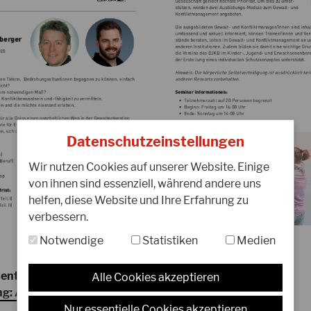
07.06.2023
3
JKA-Faustschützer an offiziellen
5
DJKB-Meisterschaften
D
H
Datenschutzeinstellungen
Neben den DJKB-Faustschützern können
D
Wir nutzen Cookies auf unserer Website. Einige
ab sofort auch die von der JKA
„
von ihnen sind essenziell, während andere uns
genehmigten Faustschützer für
J
helfen, diese Website und Ihre Erfahrung zu
internationale JKA-Meisterschaften an
j
verbessern.
offiziellen…
Notwendige
Statistiken
Medien
WEITERLESEN
W
entsteht nicht zufällig -
Alle Cookies akzeptieren
ng: Ausbildung zum DJKB-Gewalt- & Konfliktmanager
.
Nur essentielle Cookies akzeptieren