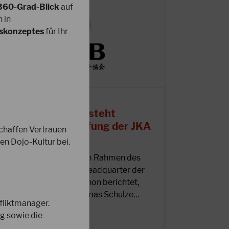
360-Grad-Blick
auf
 in
itskonzeptes
für Ihr
5.05.2023
homas Schulze besteht
Special right"-Prüfung der JKA
chaffen Vertrauen
en Dojo-Kultur bei.
iebe DJKB-Mitglieder, im Rahmen des
rühjahrs-Gasshuku im Headquarter der
KA in Tokio legte, wie schon berichtet,
nser Bundestrainer Thomas Schulze…
fliktmanager.
g sowie die