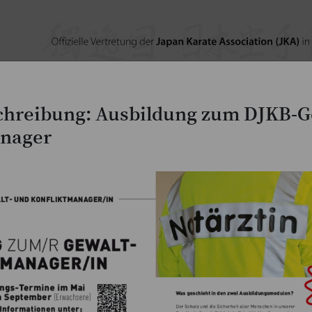
hreibung: Ausbildung zum DJKB-G
JKA-Magazine
Lehrgangs- & Wettkampfberic
anager
Aktuelle Meldungen