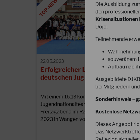
Die Ausbildung zum
den professionelle
Krisensituationen
Dojo.
Teilnehmende erwe
Wahrnehmung,
souveränem Ha
22.05.2023
Aufbau nachha
Erfolgreicher Länderkampf des
deutschen Jugendnationalteams
Ausgebildete DJKB-
bei Mitgliedern und
Mit einem 16:13 konnte das deutsche DJKB
Sonderhinweis – g
Jugendnationalteam am vergangenen
Kostenlose Netzwe
Freitagabend im Rahmen des Kata-Spezial
2023 in Wangen vor starker…
Dieses Angebot ric
Das Netzwerktreffe
Reflexion aktueller