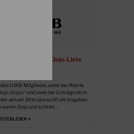
9.06.2025
ktualisierung der Dojo-Liste
iebe DJKB-Mitglieder, unter der Rubrik
Dojo-Dojos“ sind viele der Einträge nicht
ehr aktuell. Bitte überprüft die Angaben
u eurem Dojo und schickt…
EITERLESEN