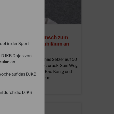
5.08.2025
erzlichen Glückwunsch zum
0jährigen Karatejubiläum an
det in der Sport-
homas Setzer!
er DJKB Dojos von
m Juni 2025 blickte Thomas Setzer auf 50
ular
an.
ahre gelebten Karate-Do zurück. Sein Weg
egann 1974 bei der TSG Bad König und
 Woche auf das DJKB
ührte ihn über verschiedene…
EITERLESEN
il durch die DJKB