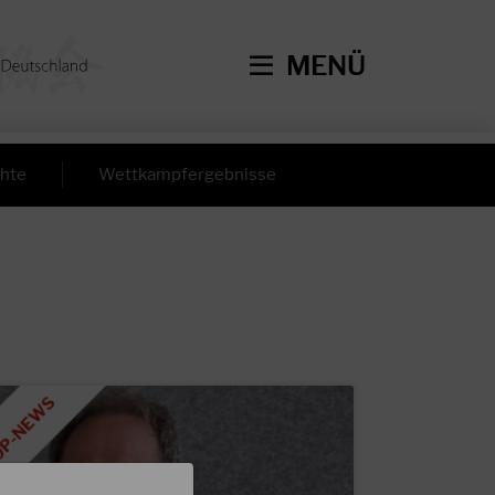
MENÜ
hte
Wettkampfergebnisse