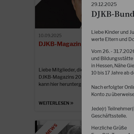
29.12.2025
DJKB-Bund
Liebe Kinder und J
10.09.2025
werte Eltern und Do
DJKB-Magazin online!
Vom 26. - 31.7.2026
und Bildungsstätte
in Hessen, Nähe Gi
Liebe Mitglieder, die zweite Ausgabe des
10 bis 17 Jahre ab 
DJKB-Magazins 2025 ist jetzt online und
kann hier heruntergeladen werden.
Nach erfolgter Onl
Konto zu überweisen
WEITERLESEN
Jede(r) Teilnehmer
Geschäftsstelle.
Herzliche Grüße