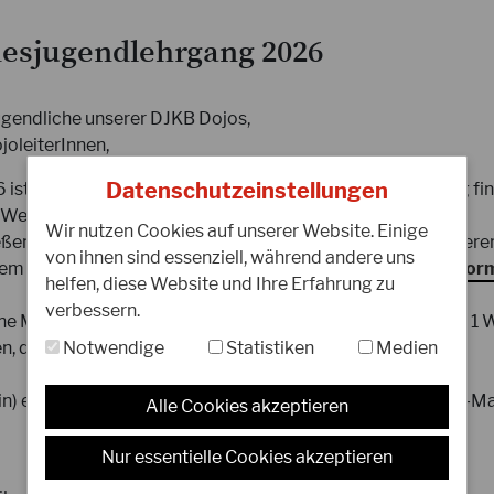
esjugendlehrgang 2026
ugendliche unserer DJKB Dojos,
12.08.2025
0
joleiterInnen,
Gasshuku 2027 auf Föhr? - eure
H
Meinung zählt!
5
Datenschutzeinstellungen
 ist es wieder so weit: Unser DJKB Bundesjugendlehrgang fin
T
 Wetzlar
Wir nutzen Cookies auf unserer Website. Einige
eßen statt. Teilnehmen können Kinder und Jugendliche unser
von ihnen sind essenziell, während andere uns
Liebe Karateka, für das Jahr 2027 überlegt
I
dem 7. Kyu. Betreuer melden sich bitte ebenfalls über das
Form
helfen, diese Website und Ihre Erfahrung zu
der Gasshuku e.V., das Gasshuku auf der
J
verbessern.
wunderschönen Nordseeinsel Föhr
b
ine Meldung bitten wir die Teilnehmergebühr innerhalb von 1
stattfinden zu lassen!
f
Notwendige
Statistiken
Medien
, damit der Platz sicher ist.
WEITERLESEN
W
(in) erhält nach dem Zahlungseingang eine Bestätigungs-E-Ma
Alle Cookies akzeptieren
Nur essentielle Cookies akzeptieren