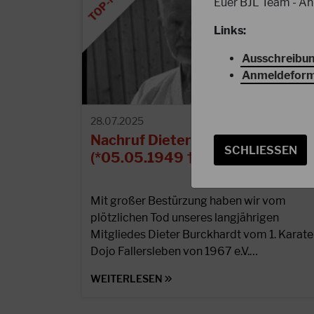
Euer BJL Team - An
Links:
Ausschreibun
Anmeldeformu
28.07.2025
Nachruf Dieter Burckhardt
SCHLIESSEN
(*05.05.1949 †25.07.2025)
Mit großer Bestürzung haben wir vom
plötzlichen Tod unseres langjährigen
Mitgliedes Dieter Burckhardt vom 1. Karate
Dojo Fallersleben von 1967 e.V.…
WEITERLESEN