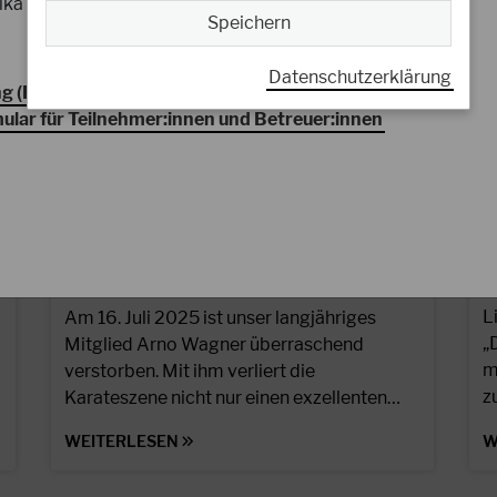
ika Lapp & Tobias Prüfert
Speichern
Datenschutzerklärung
g (PDF)
lar für Teilnehmer:innen und Betreuer:innen
1
18.07.2025
A
Nachruf Arno Wagner
(*25.11.1957 †16.07.2025)
L
Am 16. Juli 2025 ist unser langjähriges
„
Mitglied Arno Wagner überraschend
m
verstorben. Mit ihm verliert die
z
Karateszene nicht nur einen exzellenten…
WEITERLESEN
W