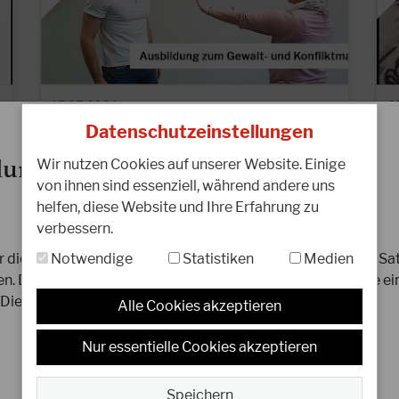
17.07.2024
0
Neue Ausbildung: DJKB Gewalt-
N
Datenschutzeinstellungen
und Konfliktmanager
ung 2026
Wir nutzen Cookies auf unserer Website. Einige
von ihnen sind essenziell, während andere uns
Konflikte bis hin zur Gewalt gehören leider
L
helfen, diese Website und Ihre Erfahrung zu
mehr und mehr zu unserem Alltag.
e
verbessern.
Selbstbewusstes Auftreten gegenüber
K
potenziellen Tätern,…
t
Notwendige
Statistiken
Medien
für die Jahresmeldung 2026 haben sich aufgrund der neuen Sa
. Dafür haben wir ein aktualisiertes Meldeformular sowie ei
WEITERLESEN
W
Diese findet ihr
hier
.
Alle Cookies akzeptieren
Nur essentielle Cookies akzeptieren
Speichern