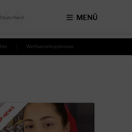
MENÜ
hte
Wettkampfergebnisse