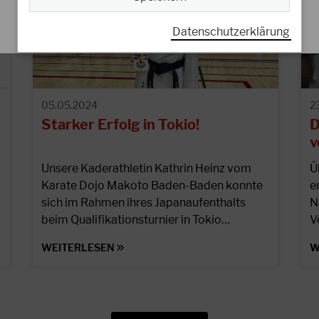
Datenschutzerklärung
05.05.2024
2
Starker Erfolg in Tokio!
D
v
Unsere Kaderathletin Kathrin Heinz vom
Ü
Karate Dojo Makoto Baden-Baden konnte
e
sich im Rahmen ihres Japanaufenthalts
N
beim Qualifikationsturnier in Tokio…
V
WEITERLESEN
W