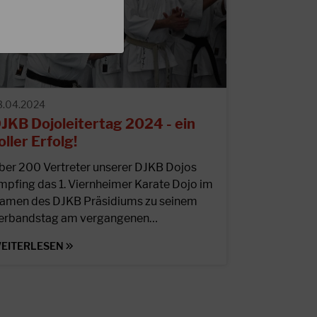
3.04.2024
JKB Dojoleitertag 2024 - ein
oller Erfolg!
ber 200 Vertreter unserer DJKB Dojos
mpfing das 1. Viernheimer Karate Dojo im
amen des DJKB Präsidiums zu seinem
erbandstag am vergangenen…
EITERLESEN