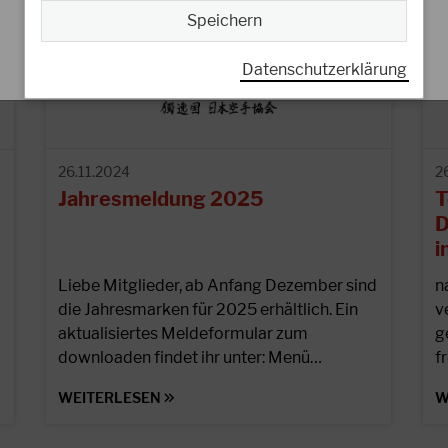
Speichern
Datenschutzerklärung
26.11.2024
2
Jahresmeldung 2025
T
D
i
Liebe Mitglieder, ab Anfang Dezember sind
n
die Jahresmarken für 2025 erhältlich. Ein
v
aktualisiertes Meldeformular zum
g
downloaden findet ihr unter: Menü…
f
WEITERLESEN
W