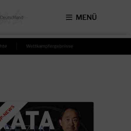
MENÜ
hte
Wettkampfergebnisse