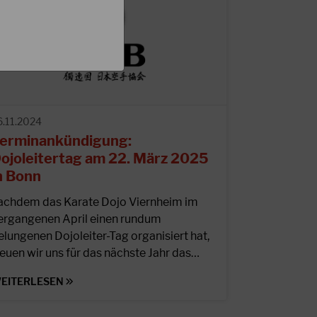
6.11.2024
erminankündigung:
ojoleitertag am 22. März 2025
n Bonn
achdem das Karate Dojo Viernheim im
ergangenen April einen rundum
elungenen Dojoleiter-Tag organisiert hat,
reuen wir uns für das nächste Jahr das…
EITERLESEN