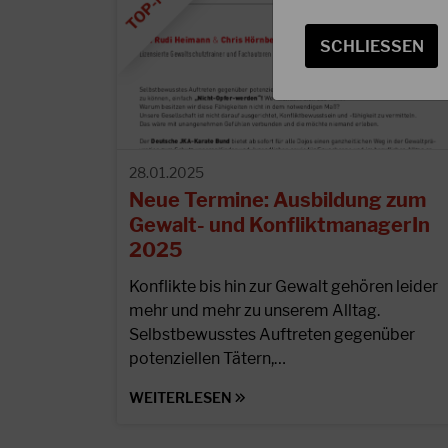
SCHLIESSEN
28.01.2025
Neue Termine: Ausbildung zum
Gewalt- und KonfliktmanagerIn
2025
Konflikte bis hin zur Gewalt gehören leider
mehr und mehr zu unserem Alltag.
Selbstbewusstes Auftreten gegenüber
potenziellen Tätern,…
WEITERLESEN