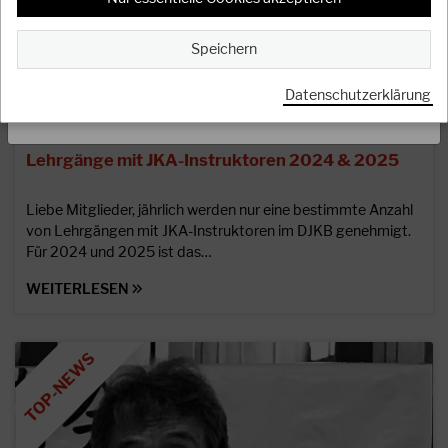
Oss
Speichern
Datenschutzerklärung
SCHLIESSEN
08.12.2023
Lehrgänge mit JKA-Instruktoren 2024 & 2025
Liebe Mitglieder, jährlich werden nur eine bestimmte Anzahl
von Lehrgängen mit JKA-Instruktoren im DJKB genehmigt.
Für 2024 und 2025 ist das…
WEITERLESEN