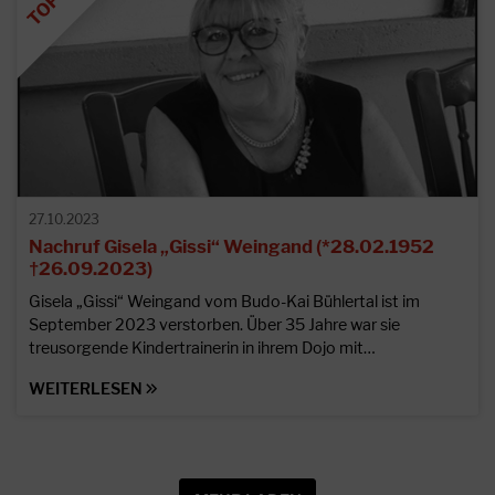
27.10.2023
Nachruf Gisela „Gissi“ Weingand (*28.02.1952
†26.09.2023)
Gisela „Gissi“ Weingand vom Budo-Kai Bühlertal ist im
September 2023 verstorben. Über 35 Jahre war sie
treusorgende Kindertrainerin in ihrem Dojo mit…
WEITERLESEN