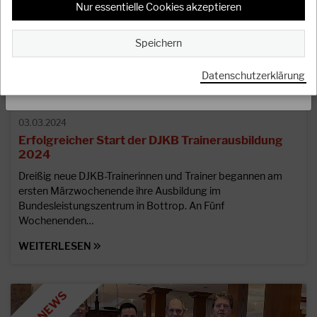
Nur essentielle Cookies akzeptieren
Oss
Speichern
Datenschutzerklärung
SCHLIESSEN
03.03.2024
Erfolgreicher Start der DJKB Trainerausbildung
2024
Dreißig neue DJKB-Trainerinnen und Trainer begannen am
ersten Märzwochenende ihre Ausbildung im
Bundesleistungszentrum in Bottrop. An Fünf
Wochenenden…
WEITERLESEN