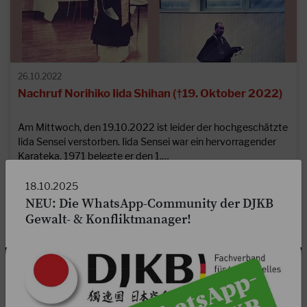
26.10.2022
Nachruf Norihiko Iida Shihan (†19. Oktober 2022)
Am Mittwoch, den 19.10.2022 ist leider der hochgeschätzte
Iida Sensei verstorben. Iida Sensei war ein hervorragender
Karateka. 1971 belegte er den 1.…
WEITERLESEN
18.10.2025
NEU: Die WhatsApp-Community der DJKB
Gewalt- & Konfliktmanager!