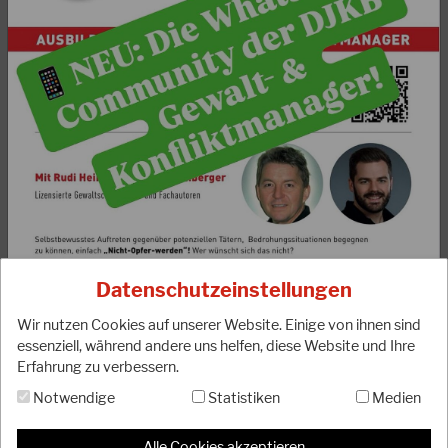
07.10.2022
DJKB Trainerausbildung 2022 erfolgreich
abgeschlossen
Am 1.10.2022 fand die aktuelle Trainerausbildung unseres
Verbandes im BLZ Bottrop ihren erfolgreichen Abschluss.
Dabei konnten 25 neue Trainer*innen…
WEITERLESEN
Datenschutzeinstellungen
Wir nutzen Cookies auf unserer Website. Einige von ihnen sind
essenziell, während andere uns helfen, diese Website und Ihre
Erfahrung zu verbessern.
Notwendige
Statistiken
Medien
Alle Cookies akzeptieren