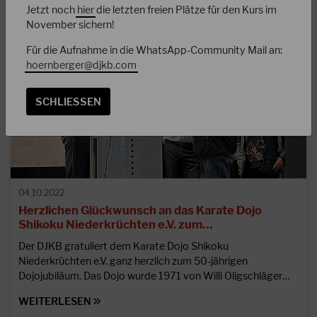
Jetzt noch
hier
die letzten freien Plätze für den Kurs im
November sichern!
Für die Aufnahme in die WhatsApp-Community Mail an:
hoernberger
@
djkb.com
SCHLIESSEN
04.10.2022
Herzlichen Glückwunsch an das Karate Dojo
Shikoku Niederkrüchten e.V. zum…
Der DJKB gratuliert dem Karate Dojo Shikoku
Niederkrüchten e.V. ganz herzlich zum 50-jährigen
Dojojubiläum. Das Dojo wurde 1971 von Willi Oligschläger…
WEITERLESEN