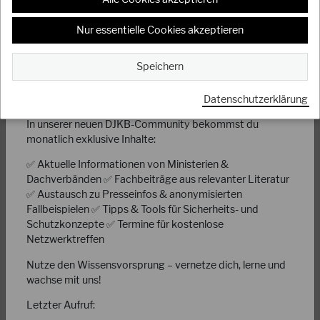
Nur essentielle Cookies akzeptieren
NEU: Die WhatsApp-Community der DJKB Gewalt- &
Konfliktmanager!
Speichern
Werde Teil eines starken Netzwerks für Sicherheit,
Prävention und Konfliktmanagement!
Datenschutzerklärung
07.10.2022
Herzlichen Glückwunsch an das Bushido Münster
In unserer neuen DJKB-Community bekommst du
e.V. zum 40jährigen…
monatlich exklusive Inhalte:
Der gemeinnützige Verein Bushido Münster e.V. feiert dieses
✅ Aktuelle Informationen von Ministerien &
Jahr sein 40jähriges Bestehen.
Dachverbänden ✅ Fachbeiträge aus relevanter Literatur
✅ Austausch zu Presseinfos & anonymisierten
Fallbeispielen ✅ Tipps & Tools für Sicherheits- und
Schutzkonzepte ✅ Termine für kostenlose
Netzwerktreffen
Nutze den Wissensvorsprung – vernetze dich, lerne und
wachse mit uns!
WEITERLESEN
Letzter Aufruf: