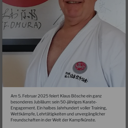
14.05.2025
Ausrichter für das Gasshuku 2026 gesucht!
Ihr habt schon mal mit dem Gedanken gespielt, das
Gasshuku auszurichten? Dann ist jetzt der richtige Moment,
mehr darüber zu erfahren!
WEITERLESEN
Am 5. Februar 2025 feiert Klaus Bösche ein ganz
besonderes Jubiläum: sein 50-jähriges Karate-
Engagement. Ein halbes Jahrhundert voller Training,
Wettkämpfe, Lehrtätigkeiten und unvergänglicher
Freundschaften in der Welt der Kampfkünste.