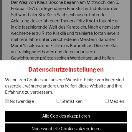
Der Weg von Klaus Bösche begann am Mittwoch, den 5.
Februar 1975, im legendären Frankfurter Judokan in der
Schwanthaler Straße in Sachsenhausen. Unter der
Anleitung des erfahrenen Trainers Fritz Knoth tauchte er
in die faszinierende Welt des Karate ein. Nach einem Jahr
wechselte er zu Risto Kiiskilä und trainierte fortan jeweils
13.05.2025
mehrere Jahre unter verschiedenen Meistern, darunter
Ergebnisse der JKA-Europameisterschaft 2025
Murai Yasukasu und Efthimios Karamitsos. Diese Vielfalt
an Trainingsmethoden und deren priorisierte
Gewichtungen prägten seinen Werdegang und halfen
Bei den diesjährigen JKA-Europameisterschaften in Prag
ihm, seine Fähigkeiten kontinuierlich zu verbessern.
konnte unser 27köpfiges DJKB-Team erneut erfolgreich
Datenschutzeinstellungen
abschließen. Mit neun Medaillen und dem…
Bereits 1981, als er den Braungurt erreichte, übernahm
Wir nutzen Cookies auf unserer Website. Einige von ihnen sind
Klaus die Leitung des Karate-Trainings im Budo-Club
WEITERLESEN
essenziell, während andere uns helfen, diese Website und Ihre
Dietzenbach. Seither hat er zahlreiche Karateka
Erfahrung zu verbessern.
ausgebildet und inspiriert. Sein Engagement führte ihn
weiter zum Karate-Club Dreieich (1984), dann zum
Notwendige
Statistiken
Medien
Budokan Dietzenbach (1995) und schließlich, seit 2014,
zum TANREN-DOJO-DIETZENBACH, wo er nun als
Alle Cookies akzeptieren
YONDAN-Grad (4. Dan) tätig ist und seine Schüler in der
Kunst des Karate unterweist.
Nur essentielle Cookies akzeptieren