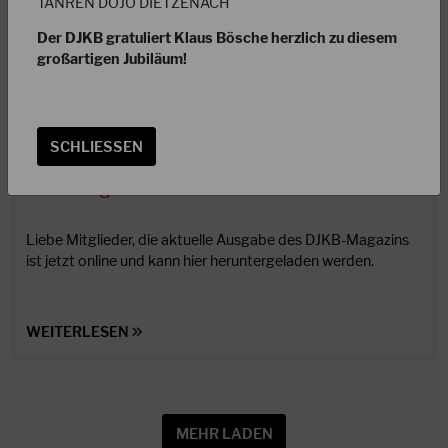
TANREN DOJO DIETZENACH
Der DJKB gratuliert Klaus Bösche herzlich zu diesem
großartigen Jubiläum!
SCHLIESSEN
24.02.2025
DJKB-Magazin online!
Liebe Mitglieder, die aktuelle Ausgabe des DJKB-Magazins
ist jetzt online und kann hier heruntergeladen werden.
WEITERLESEN
MEHR LADEN