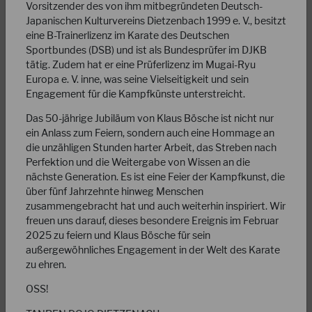
Vorsitzender des von ihm mitbegründeten Deutsch-
Japanischen Kulturvereins Dietzenbach 1999 e. V., besitzt
eine B-Trainerlizenz im Karate des Deutschen
Sportbundes (DSB) und ist als Bundesprüfer im DJKB
tätig. Zudem hat er eine Prüferlizenz im Mugai-Ryu
Europa e. V. inne, was seine Vielseitigkeit und sein
Engagement für die Kampfkünste unterstreicht.
25.03.2025
Das 50-jährige Jubiläum von Klaus Bösche ist nicht nur
DJKB-Dojoleiter-Tag 2025
ein Anlass zum Feiern, sondern auch eine Hommage an
die unzähligen Stunden harter Arbeit, das Streben nach
Auf einen wiederum erfolgreichen Dojoleiter-Tag kann unser
Perfektion und die Weitergabe von Wissen an die
Verband auch in diesem Jahr freudig zurückblicken. Für die
nächste Generation. Es ist eine Feier der Kampfkunst, die
120 Dojoleiter und…
über fünf Jahrzehnte hinweg Menschen
zusammengebracht hat und auch weiterhin inspiriert. Wir
WEITERLESEN
freuen uns darauf, dieses besondere Ereignis im Februar
2025 zu feiern und Klaus Bösche für sein
außergewöhnliches Engagement in der Welt des Karate
zu ehren.
OSS!