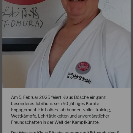
04.08.2023
Markus Rues ist neuer DJKB-Präsident!
Am vergangenen Mittwoch, den 02.08.2023 hat das
bestehende DJKB-Präsidium gemäß der DJKB-Satzung
Markus Rues kommissarisch bis zur nächsten…
WEITERLESEN
Am 5. Februar 2025 feiert Klaus Bösche ein ganz
besonderes Jubiläum: sein 50-jähriges Karate-
Engagement. Ein halbes Jahrhundert voller Training,
Wettkämpfe, Lehrtätigkeiten und unvergänglicher
Freundschaften in der Welt der Kampfkünste.
Der Weg von Klaus Bösche begann am Mittwoch, den 5.