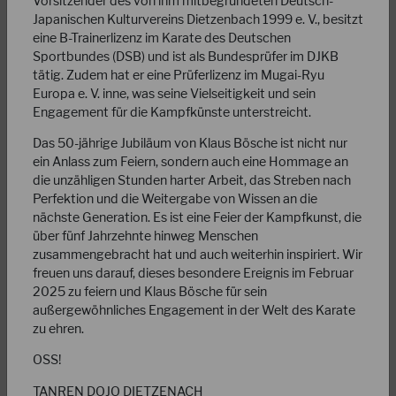
Vorsitzender des von ihm mitbegründeten Deutsch-
Japanischen Kulturvereins Dietzenbach 1999 e. V., besitzt
eine B-Trainerlizenz im Karate des Deutschen
Sportbundes (DSB) und ist als Bundesprüfer im DJKB
tätig. Zudem hat er eine Prüferlizenz im Mugai-Ryu
Europa e. V. inne, was seine Vielseitigkeit und sein
Engagement für die Kampfkünste unterstreicht.
17.07.2023
Das 50-jährige Jubiläum von Klaus Bösche ist nicht nur
Nachruf Jorgen Bura Sensei (†09. Juli 2023)
ein Anlass zum Feiern, sondern auch eine Hommage an
die unzähligen Stunden harter Arbeit, das Streben nach
Perfektion und die Weitergabe von Wissen an die
Liebe Karateka, leider müssen wir euch mitteilen, daß uns
nächste Generation. Es ist eine Feier der Kampfkunst, die
der Chief Instructor der JKA-Europe WF, Sensei Jorgen Bura
über fünf Jahrzehnte hinweg Menschen
(8.Dan) für immer verlassen hat.…
zusammengebracht hat und auch weiterhin inspiriert. Wir
WEITERLESEN
freuen uns darauf, dieses besondere Ereignis im Februar
2025 zu feiern und Klaus Bösche für sein
außergewöhnliches Engagement in der Welt des Karate
zu ehren.
OSS!
TANREN DOJO DIETZENACH