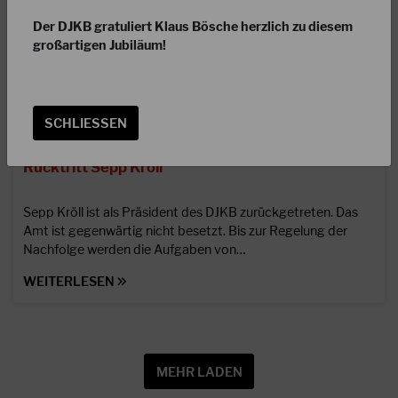
Der DJKB gratuliert Klaus Bösche herzlich zu diesem
großartigen Jubiläum!
SCHLIESSEN
12.07.2023
Rücktritt Sepp Kröll
Sepp Kröll ist als Präsident des DJKB zurückgetreten. Das
Amt ist gegenwärtig nicht besetzt. Bis zur Regelung der
Nachfolge werden die Aufgaben von…
WEITERLESEN
MEHR LADEN