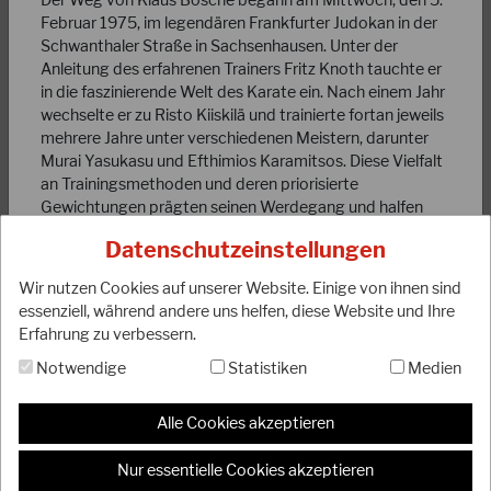
Februar 1975, im legendären Frankfurter Judokan in der
Schwanthaler Straße in Sachsenhausen. Unter der
Anleitung des erfahrenen Trainers Fritz Knoth tauchte er
in die faszinierende Welt des Karate ein. Nach einem Jahr
wechselte er zu Risto Kiiskilä und trainierte fortan jeweils
03.08.2023
mehrere Jahre unter verschiedenen Meistern, darunter
Murai Yasukasu und Efthimios Karamitsos. Diese Vielfalt
DJKB-Bundesjugendlehrgang 2023 in Wetzlar
an Trainingsmethoden und deren priorisierte
Gewichtungen prägten seinen Werdegang und halfen
Die Sport- und Bildungsstätte der Sportjugend Hessen in
ihm, seine Fähigkeiten kontinuierlich zu verbessern.
Wetzlar war wieder Austragungsort des jährlichen Highlights
Datenschutzeinstellungen
der DJKB-Jugend. Vom 23. - 28.…
Bereits 1981, als er den Braungurt erreichte, übernahm
Wir nutzen Cookies auf unserer Website. Einige von ihnen sind
Klaus die Leitung des Karate-Trainings im Budo-Club
WEITERLESEN
essenziell, während andere uns helfen, diese Website und Ihre
Dietzenbach. Seither hat er zahlreiche Karateka
Erfahrung zu verbessern.
ausgebildet und inspiriert. Sein Engagement führte ihn
weiter zum Karate-Club Dreieich (1984), dann zum
Notwendige
Statistiken
Medien
Budokan Dietzenbach (1995) und schließlich, seit 2014,
zum TANREN-DOJO-DIETZENBACH, wo er nun als
Alle Cookies akzeptieren
YONDAN-Grad (4. Dan) tätig ist und seine Schüler in der
Kunst des Karate unterweist.
Nur essentielle Cookies akzeptieren