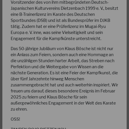
Vorsitzender des von ihm mitbegründeten Deutsch-
Japanischen Kulturvereins Dietzenbach 1999 e. V., besitzt
eine B-Trainerlizenz im Karate des Deutschen
Sportbundes (DSB) und ist als Bundesprüfer im DJKB
tätig. Zudem hat er eine Prüferlizenz im Mugai-Ryu
Europa e. V. inne, was seine Vielseitigkeit und sein
Engagement für die Kampfkünste unterstreicht.
31.08.2023
Das 50-jährige Jubiläum von Klaus Bösche ist nicht nur
Grußwort des neuen DJKB-Präsidenten Markus
ein Anlass zum Feiern, sondern auch eine Hommage an
Rues
die unzähligen Stunden harter Arbeit, das Streben nach
Liebe DJKB-Mitglieder, liebe Freunde, zunächst möchte ich
Perfektion und die Weitergabe von Wissen an die
mich an meinen Vorgänger wenden, der 11 Jahre die
nächste Generation. Es ist eine Feier der Kampfkunst, die
Geschicke unseres Verbandes geleitet hat.…
über fünf Jahrzehnte hinweg Menschen
zusammengebracht hat und auch weiterhin inspiriert. Wir
WEITERLESEN
freuen uns darauf, dieses besondere Ereignis im Februar
2025 zu feiern und Klaus Bösche für sein
außergewöhnliches Engagement in der Welt des Karate
zu ehren.
OSS!