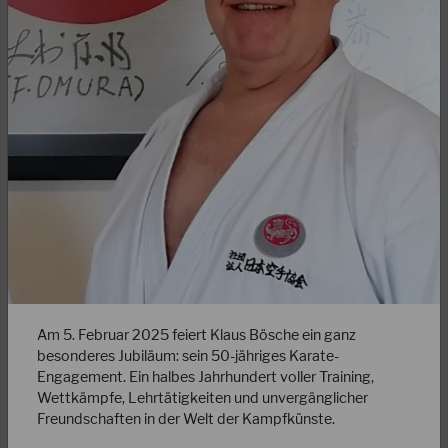
19.09.2023
JKA-Membership
Liebe Mitglieder, wie ihr vielleicht bereits wisst, hat die
JKA/WF im Juli 2022 ihre Statuten geändert. Leider herrscht
im Augenblick große Verwirrung…
WEITERLESEN
Am 5. Februar 2025 feiert Klaus Bösche ein ganz
besonderes Jubiläum: sein 50-jähriges Karate-
Engagement. Ein halbes Jahrhundert voller Training,
Wettkämpfe, Lehrtätigkeiten und unvergänglicher
Freundschaften in der Welt der Kampfkünste.