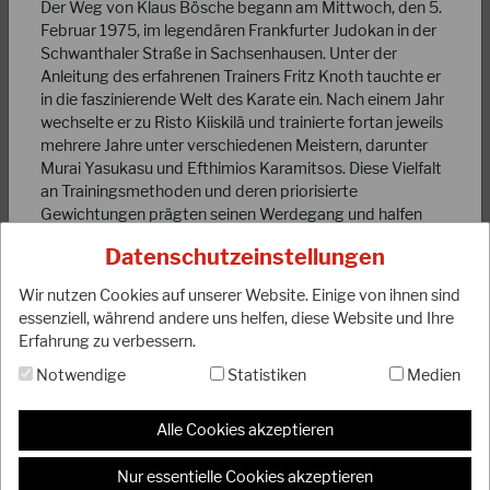
Der Weg von Klaus Bösche begann am Mittwoch, den 5.
Februar 1975, im legendären Frankfurter Judokan in der
Schwanthaler Straße in Sachsenhausen. Unter der
Anleitung des erfahrenen Trainers Fritz Knoth tauchte er
in die faszinierende Welt des Karate ein. Nach einem Jahr
wechselte er zu Risto Kiiskilä und trainierte fortan jeweils
18.09.2023
mehrere Jahre unter verschiedenen Meistern, darunter
Anpassung der DJKB-Mitgliedsbeiträge
Murai Yasukasu und Efthimios Karamitsos. Diese Vielfalt
an Trainingsmethoden und deren priorisierte
Gewichtungen prägten seinen Werdegang und halfen
Liebe DJKB-Mitglieder, liebe Karateka, unser Präsidium
ihm, seine Fähigkeiten kontinuierlich zu verbessern.
möchte euch darüber informieren, dass unser Verband ab
Datenschutzeinstellungen
dem kommenden Jahr 2024 eine Anpassung…
Bereits 1981, als er den Braungurt erreichte, übernahm
Wir nutzen Cookies auf unserer Website. Einige von ihnen sind
Klaus die Leitung des Karate-Trainings im Budo-Club
WEITERLESEN
essenziell, während andere uns helfen, diese Website und Ihre
Dietzenbach. Seither hat er zahlreiche Karateka
Erfahrung zu verbessern.
ausgebildet und inspiriert. Sein Engagement führte ihn
weiter zum Karate-Club Dreieich (1984), dann zum
Notwendige
Statistiken
Medien
Budokan Dietzenbach (1995) und schließlich, seit 2014,
zum TANREN-DOJO-DIETZENBACH, wo er nun als
Alle Cookies akzeptieren
YONDAN-Grad (4. Dan) tätig ist und seine Schüler in der
Kunst des Karate unterweist.
Nur essentielle Cookies akzeptieren