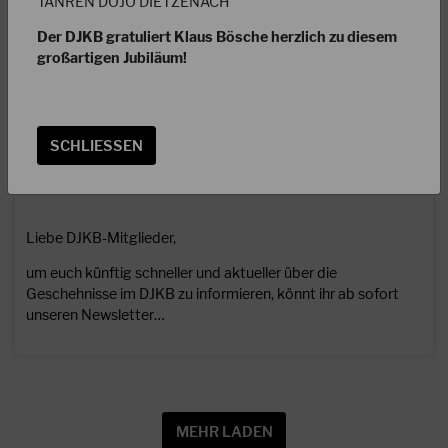
TANREN DOJO DIETZENACH
Der DJKB gratuliert Klaus Bösche herzlich zu diesem
großartigen Jubiläum!
SCHLIESSEN
14.08.2023
Jetzt neu: Der Newsletter des DJKB
Liebe DJKB-Mitglieder,
um euch künftig schneller und aktueller über die
Geschehnisse im DJKB zu informieren, könnt ihr ab sofort
unseren Newsletter…
MEHR LADEN