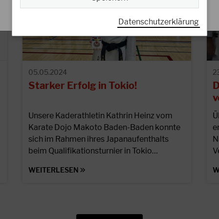
Datenschutzerklärung
05.05.2024
2
Starker Erfolg in Tokio!
D
v
Unsere Kaderathletin Kathrin Heinz vom
Ü
Karate Dojo Makoto Baden-Baden konnte
e
sich im Rahmen ihres Japanaufenthalts
N
beim Qualifikationsturnier in Tokio…
V
WEITERLESEN
W