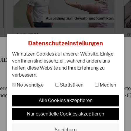
17.07.2024
0
Neue Ausbildung: DJKB Gewalt-
N
Datenschutzeinstellungen
und Konfliktmanager
Wir nutzen Cookies auf unserer Website. Einige
ung 2025
von ihnen sind essenziell, während andere uns
Konflikte bis hin zur Gewalt gehören leider
L
helfen, diese Website und Ihre Erfahrung zu
mehr und mehr zu unserem Alltag.
e
verbessern.
Selbstbewusstes Auftreten gegenüber
K
potenziellen Tätern,…
t
Notwendige
Statistiken
Medien
 sind die Jahresmarken für 2025 erhältlich. Ein aktualisier
WEITERLESEN
W
det ihr unter: Menü > Mitgliederservice > Jahresmeldung > Fü
Alle Cookies akzeptieren
Nur essentielle Cookies akzeptieren
Speichern