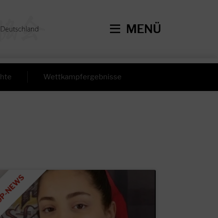
MENÜ
hte
Wettkampfergebnisse