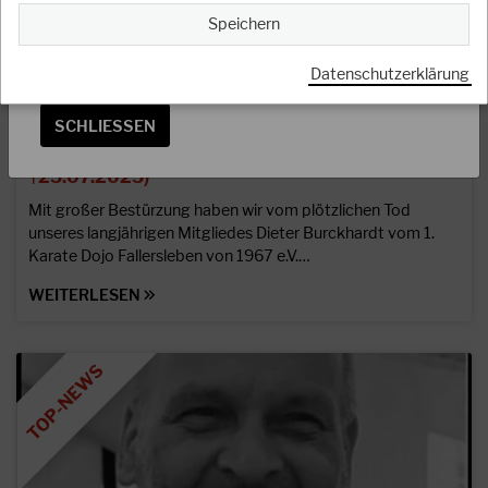
Speichern
Das Präsidium
Datenschutzerklärung
SCHLIESSEN
28.07.2025
Nachruf Dieter Burckhardt (*05.05.1949
†25.07.2025)
Mit großer Bestürzung haben wir vom plötzlichen Tod
unseres langjährigen Mitgliedes Dieter Burckhardt vom 1.
Karate Dojo Fallersleben von 1967 e.V.…
WEITERLESEN