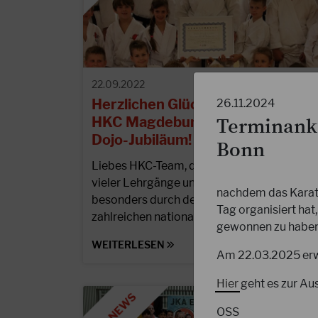
22.09.2022
Herzlichen Glückwunsch an den
26.11.2024
HKC Magdeburg zum 25jährigen
Terminankü
Dojo-Jubiläum!
Bonn
Liebes HKC-Team, durch die Ausrichtung
vieler Lehrgänge und Meisterschaften und
nachdem das Karate
besonders durch den Gewinn der
Tag organisiert hat
zahlreichen nationalen und…
gewonnen zu habe
WEITERLESEN
Am 22.03.2025 erw
Hier
geht es zur Au
OSS