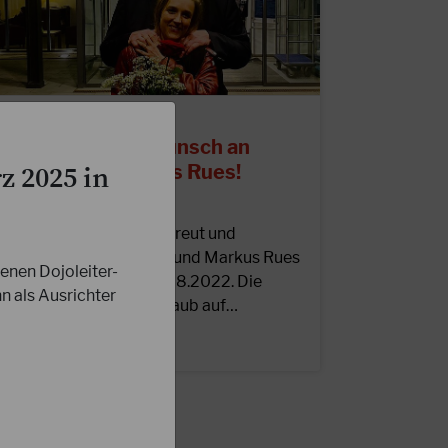
8.09.2022
erzlichen Glückwunsch an
hristin und Markus Rues!
z 2025 in
as Präsidium ist sehr erfreut und
eglückwünscht Christin und Markus Rues
nen Dojoleiter-
u ihrer Hochzeit am 28.08.2022. Die
n als Ausrichter
rauung fand in ihrem Urlaub auf…
EITERLESEN