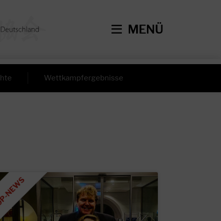
MENÜ
hte
Wettkampfergebnisse