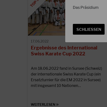
Das Präsidium
SCHLIESSEN
17.06.2022
Ergebnisse des International
Swiss Karate Cup 2022
Am 18.06.2022 fand in Sursee (Schweiz)
der internationale Swiss Karate Cup (ein
Ersatzturnier für die EM 2022 in Sursee)
mit insgesamt 10 Nationen…
WEITERLESEN