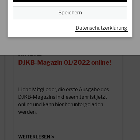
Speichern
Datenschutzerklärung
16.03.2022
DJKB-Magazin 01/2022 online!
Liebe Mitglieder, die erste Ausgabe des
DJKB-Magazins in diesem Jahr ist jetzt
online und kann hier heruntergeladen
werden.
WEITERLESEN