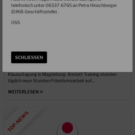
telefonisch unter 06337-6765 an Petra Hinschberger
(DJKB-Geschäftsstelle) .
OSS
06.02.2026
Mit viel Elan ins neue Jahr - Klausurtagung in
SCHLIESSEN
Magdeburg
Vom 29. bis 31. Januar 2026 traf sich das Präsidium zur
Klausurtagung in Magdeburg. Anstatt Training standen
täglich neun Stunden Präsidiumsarbeit auf…
WEITERLESEN