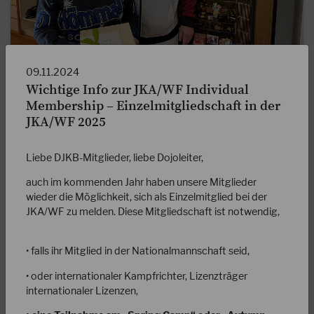
09.11.2024
28.02.2026
Wichtige Info zur JKA/WF Individual
Happy Birthday Ochi Sensei!
Membership – Einzelmitgliedschaft in der
JKA/WF 2025
DJKB-Präsident Markus Rues überbrachte heute unserem
verehrten Ochi Sensei die Glückwünsche vom Präsidium und
Liebe DJKB-Mitglieder, liebe Dojoleiter,
allen DJKB-Mitgliedern zu seinem 86.…
auch im kommenden Jahr haben unsere Mitglieder
WEITERLESEN
wieder die Möglichkeit, sich als Einzelmitglied bei der
JKA/WF zu melden. Diese Mitgliedschaft ist notwendig,
• falls ihr Mitglied in der Nationalmannschaft seid,
• oder internationaler Kampfrichter, Lizenzträger
internationaler Lizenzen,