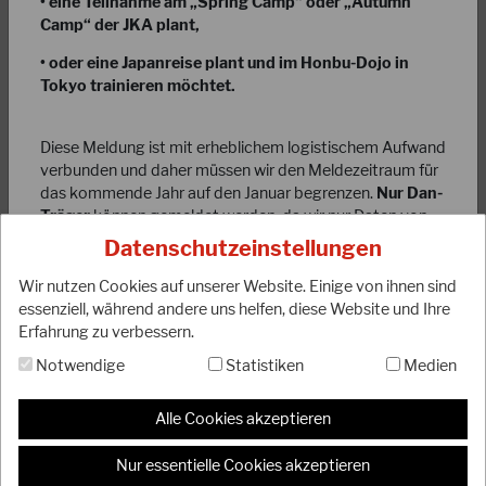
• eine Teilnahme am „Spring Camp“ oder „Autumn
Camp“ der JKA plant,
• oder eine Japanreise plant und im Honbu-Dojo in
Tokyo trainieren möchtet.
26.02.2026
Diese Meldung ist mit erheblichem logistischem Aufwand
Datenschutz und Weitergabe von
verbunden und daher müssen wir den Meldezeitraum für
Mitgliederdaten an den DJKB
das kommende Jahr auf den Januar begrenzen.
Nur Dan-
Träger
können gemeldet werden, da wir nur Daten von
Liebe Mitglieder, liebe Dojoleiter, in Zusammenhang mit der
Dan-Träger in unserer Datei führen und entsprechend
Neufassung unserer Satzung und der damit verbundenen
Datenschutzeinstellungen
verwalten können. Diese müssen ein JKA-Dan-Diplom
Datenerhebung sind in den…
Nummer nachweisen können!!! (nicht die DJKB-Diplom
Wir nutzen Cookies auf unserer Website. Einige von ihnen sind
WEITERLESEN
Nr.)
essenziell, während andere uns helfen, diese Website und Ihre
Erfahrung zu verbessern.
Der eigentliche Mitgliedsbeitrag der JKA/WF beträgt 5
Notwendige
Statistiken
Medien
Euro für den Zeitraum eines Jahres. Darüber hinaus
erhebt der DJKB eine Bearbeitungsgebühr für die
Datenverarbeitung, Porto, etc., in Höhe von 5 Euro. Die
Alle Cookies akzeptieren
Interessenten müssten also
10 Euro
bezahlen.
Nur essentielle Cookies akzeptieren
Die Dojoleiter / Ansprechpartner können die