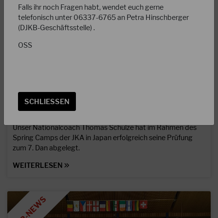
Falls ihr noch Fragen habt, wendet euch gerne
telefonisch unter 06337-6765 an Petra Hinschberger
(DJKB-Geschäftsstelle) .
OSS
23.04.2023
SCHLIESSEN
Herzlichen Glückwunsch an Thomas Schulze
Sensei!
Unser Nationalcoach Thomas Schulze hat im Rahmen des
Spring Camps der JKA in Japan erfolgreich seine Prüfung
zum 7. Dan abgelegt.
WEITERLESEN