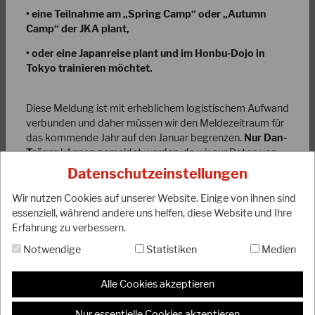
• eine Teilnahme am „Spring Camp“ oder „Autumn
Camp“ der JKA plant,
• oder eine Japanreise plant und im Honbu-Dojo in
Tokyo trainieren möchtet.
Diese Meldung ist mit erheblichem logistischem Aufwand
01.05.2023
verbunden und daher müssen wir den Meldezeitraum für
Änderung der Statuten der JKA/WF
das kommende Jahr auf den Januar begrenzen.
Nur Dan-
Träger
können gemeldet werden, da wir nur Daten von
Liebe DJKB-Mitglieder, wie ihr wahrscheinlich wisst, ist der
Dan-Träger in unserer Datei führen und entsprechend
Datenschutzeinstellungen
DJKB e.V. international der JKA/WF (World Federation)
verwalten können. Diese müssen ein JKA-Dan-Diplom
angeschlossen. Diese hat im Juli…
Nummer nachweisen können!!! (nicht die DJKB-Diplom
Wir nutzen Cookies auf unserer Website. Einige von ihnen sind
Nr.)
essenziell, während andere uns helfen, diese Website und Ihre
WEITERLESEN
Erfahrung zu verbessern.
Der eigentliche Mitgliedsbeitrag der JKA/WF beträgt 5
Notwendige
Statistiken
Medien
Euro für den Zeitraum eines Jahres. Darüber hinaus
erhebt der DJKB eine Bearbeitungsgebühr für die
Datenverarbeitung, Porto, etc., in Höhe von 5 Euro. Die
Alle Cookies akzeptieren
Interessenten müssten also
10 Euro
bezahlen.
Nur essentielle Cookies akzeptieren