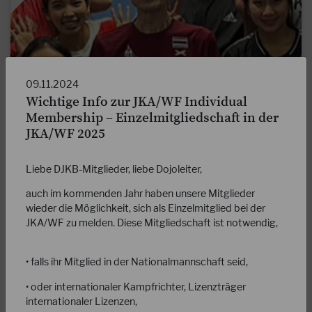
09.11.2024
Wichtige Info zur JKA/WF Individual
02.05.2023
Membership – Einzelmitgliedschaft in der
OMURA SENSEI wird 70 !!!!!!!
JKA/WF 2025
Am 01.05.2023 feierte Omura Sensei, Chiefinstructor JKA
Thailand, seinen 70.Geburtstag. Omura Sensei, JKA
Liebe DJKB-Mitglieder, liebe Dojoleiter,
Instructor, alljapanischer Champion und…
auch im kommenden Jahr haben unsere Mitglieder
wieder die Möglichkeit, sich als Einzelmitglied bei der
WEITERLESEN
JKA/WF zu melden. Diese Mitgliedschaft ist notwendig,
• falls ihr Mitglied in der Nationalmannschaft seid,
• oder internationaler Kampfrichter, Lizenzträger
internationaler Lizenzen,