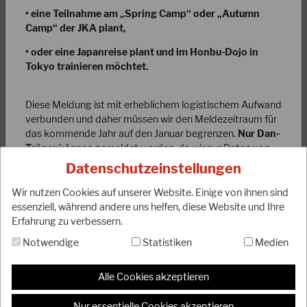
• eine Teilnahme am „Spring Camp“ oder „Autumn
Camp“ der JKA plant,
• oder eine Japanreise plant und im Honbu-Dojo in
Tokyo trainieren möchtet.
31.05.2023
50 Jahre Karate in Wangen - Doppeljubiläum für
Diese Meldung ist mit erheblichem logistischem Aufwand
Sensei Peter Hurter „Bebbo“ (6.…
verbunden und daher müssen wir den Meldezeitraum für
das kommende Jahr auf den Januar begrenzen.
Nur Dan-
Das Präsidium des DJKB gratuliert Sensei „Bebbo“ zu
Träger
können gemeldet werden, da wir nur Daten von
diesem herausragenden Jubiläum und bedankt sich für die
Dan-Träger in unserer Datei führen und entsprechend
jahrzehntelange Arbeit für unseren…
Datenschutzeinstellungen
verwalten können. Diese müssen ein JKA-Dan-Diplom
WEITERLESEN
Nummer nachweisen können!!! (nicht die DJKB-Diplom
Wir nutzen Cookies auf unserer Website. Einige von ihnen sind
Nr.)
essenziell, während andere uns helfen, diese Website und Ihre
Erfahrung zu verbessern.
Der eigentliche Mitgliedsbeitrag der JKA/WF beträgt 5
Notwendige
Statistiken
Medien
Euro für den Zeitraum eines Jahres. Darüber hinaus
erhebt der DJKB eine Bearbeitungsgebühr für die
Datenverarbeitung, Porto, etc., in Höhe von 5 Euro. Die
Alle Cookies akzeptieren
Interessenten müssten also
10 Euro
bezahlen.
Nur essentielle Cookies akzeptieren