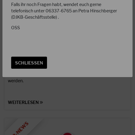
Falls ihr noch Fragen habt, wendet euch gerne
telefonisch unter 06337-6765 an Petra Hinschberger
(DJKB-Geschäftsstelle) .
OSS
12.05.2023
DJKB-Magazin 01/2023 online!
SCHLIESSEN
Liebe Mitglieder, die erste Kurzausgabe des DJKB-Magazins
in diesem Jahr ist jetzt online und kann hier heruntergeladen
werden.
WEITERLESEN