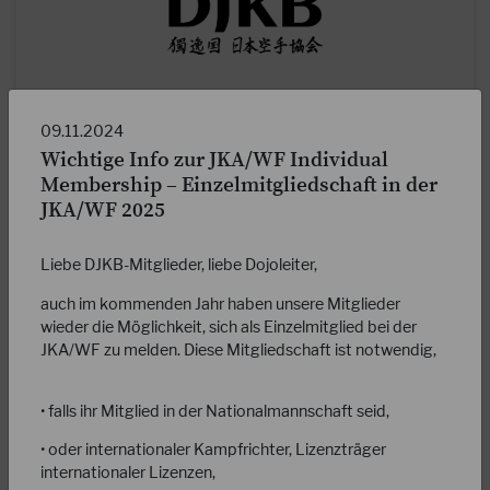
07.06.2023
09.11.2024
JKA-Faustschützer an offiziellen DJKB-
Wichtige Info zur JKA/WF Individual
Meisterschaften
Membership – Einzelmitgliedschaft in der
Neben den DJKB-Faustschützern können ab sofort auch die
JKA/WF 2025
von der JKA genehmigten Faustschützer für internationale
JKA-Meisterschaften an offiziellen…
Liebe DJKB-Mitglieder, liebe Dojoleiter,
WEITERLESEN
auch im kommenden Jahr haben unsere Mitglieder
wieder die Möglichkeit, sich als Einzelmitglied bei der
JKA/WF zu melden. Diese Mitgliedschaft ist notwendig,
• falls ihr Mitglied in der Nationalmannschaft seid,
• oder internationaler Kampfrichter, Lizenzträger
internationaler Lizenzen,